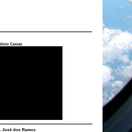
tônio Caxias
S. José dos Ramos