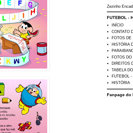
Zezinho Encad
FUTEBOL - H
INÍCIO
CONTATO 
FOTOS DE 
HISTÓRIA 
PARAIBAN
FOTOS DO
DIREITOS 
TABELA DO
FUTEBOL -
HISTÓRIA
Fanpage do 