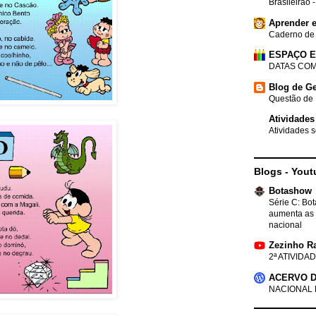
Brasileirão 
Aprender e
Caderno de
ESPAÇO 
DATAS COM
Blog de Ge
Questão de 
Atividades
Atividades s
Blogs - Yout
Botashow
Série C: Bo
aumenta as 
nacional
Zezinho R
2ª ATIVIDAD
ACERVO D
NACIONAL 