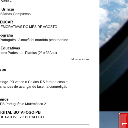
- Série C
 Brincar
 Sílabas Complexas
EDUCAR
EMORATIVAS DO MÊS DE AGOSTO
ografia
Português - A maçã foi mordida pelo menino
 Educativas
obre Partes das Plantas (2º e 3º Ano)
Mostrar todos
ube
tafogo-PB vence o Caxias-RS fora de casa e
chances de avançar de fase na competição
amos
ES Português e Matemática 2
IGITAL BOTAFOGO-PB
DE PATOS 1 x 2 BOTAFOGO