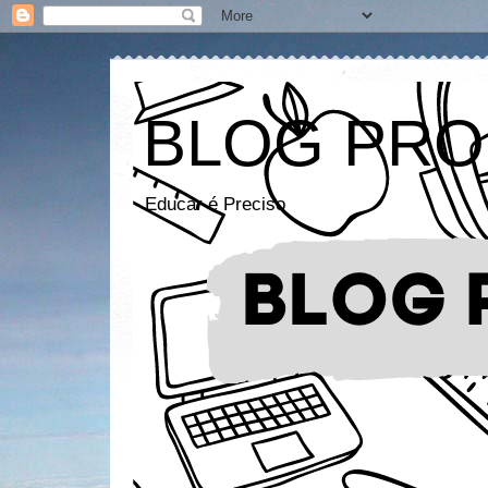
BLOG PRO
Educar é Preciso