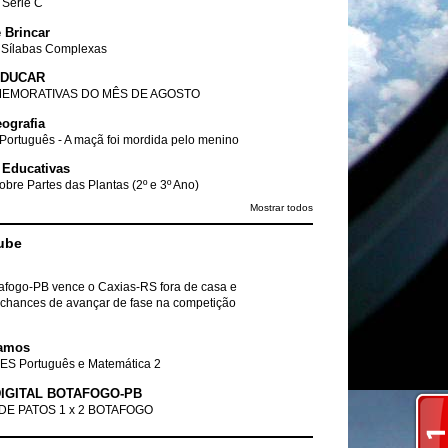
- Série C
 Brincar
 Sílabas Complexas
EDUCAR
EMORATIVAS DO MÊS DE AGOSTO
ografia
Português - A maçã foi mordida pelo menino
 Educativas
obre Partes das Plantas (2º e 3º Ano)
Mostrar todos
ube
tafogo-PB vence o Caxias-RS fora de casa e
chances de avançar de fase na competição
amos
ES Português e Matemática 2
IGITAL BOTAFOGO-PB
DE PATOS 1 x 2 BOTAFOGO