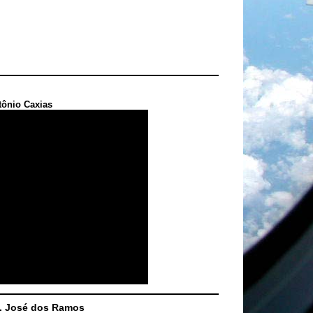
tônio Caxias
S. José dos Ramos