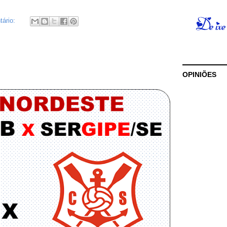
ário:
OPINIÕES