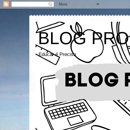
BLOG PRO
Educar é Preciso