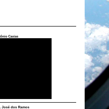
tônio Caxias
S. José dos Ramos