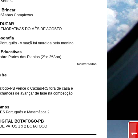
- Série C
 Brincar
 Sílabas Complexas
EDUCAR
EMORATIVAS DO MÊS DE AGOSTO
ografia
Português - A maçã foi mordida pelo menino
 Educativas
obre Partes das Plantas (2º e 3º Ano)
Mostrar todos
ube
tafogo-PB vence o Caxias-RS fora de casa e
chances de avançar de fase na competição
amos
ES Português e Matemática 2
IGITAL BOTAFOGO-PB
DE PATOS 1 x 2 BOTAFOGO