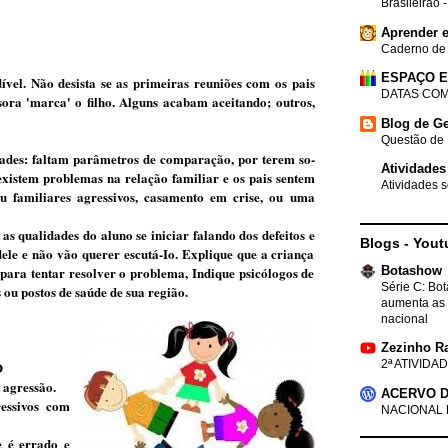
Brasileirão 
Aprender e
Caderno de
ESPAÇO 
ível. Não desista se as primeiras reuniões com os pais
DATAS COM
ora 'marca' o filho. Alguns aca­bam aceitando; outros,
Blog de Ge
Questão de 
dades: faltam parâ­metros de comparação, por terem so­
Atividades
existem problemas na re­lação familiar e os pais sentem
Atividades s
u familiares agressivos, casamento em crise, ou uma
 quali­dades do aluno se iniciar falando dos defeitos e
Blogs - Yout
ele e não vão querer escutá-Io. Explique que a criança
Botashow
 para tentar re­solver o problema, Indique psicólogos de
Série C: Bo
 ou postos de saú­de de sua região.
aumenta as 
nacional
Zezinho R
2ª ATIVIDAD
O
 agressão.
ACERVO D
essivos com
NACIONAL 
 é errado e