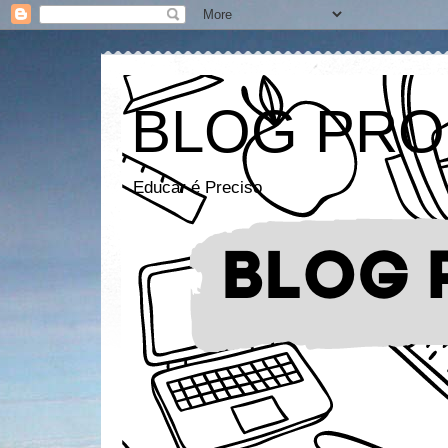
BLOG PRO
Educar é Preciso