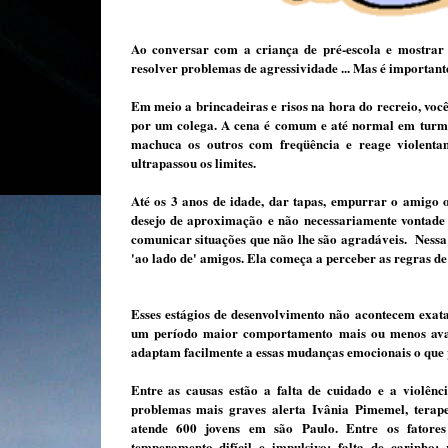
Ao conversar com a criança de pré-escola e mostrar 
resolver problemas de agressividade ... Mas é importante
Em meio a brincadeiras e risos na hora do recreio, voc
por um colega. A cena é comum e até normal em turma
machuca os outros com freqüência e reage violen­tam
ultrapassou os limites.
Até os 3 anos de idade, dar tapas, empurrar o amigo ou
desejo de aproximação e não necessariamente vontade 
comunicar situações que não lhe são agradáveis. Nessa 
'ao lado de' amigos. Ela começa a perceber as regras de
Esses estágios de desenvolvimento não acontecem exa
um período maior comportamento mais ou menos avan
adaptam facilmente a essas mudanças emocionais o que 
Entre as causas estão a falta de cuidado e a violênc
problemas mais graves alerta Ivânia Pimemel, terape
atende 600 jovens em são Paulo. Entre os fatores 
temperamento difícil e impulsivo: falta de carinho; 