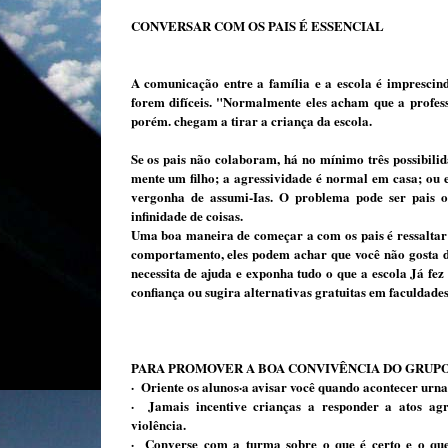
CONVERSAR COM OS PAIS É ESSENCIAL
A comunicação entre a família e a esco­la é imprescind
forem difíceis. "Normalmente eles acham que a profess
porém. chegam a tirar a criança da escola.
Se os pais não colaboram, há no mínimo três possibili
mente um filho; a agressividade é nor­mal em casa; ou 
vergo­nha de assumi-Ias. O problema pode ser pais o
infinidade de coisas.
Uma boa maneira de começar a com os pais é ressaltar as
comportamento, eles po­dem achar que você não gosta d
necessita de ajuda e exponha tudo o que a escola Já fez
confiança ou sugira alternativas gra­tuitas em faculdades
PARA PROMOVER A BOA CONVIVÊNCIA DO GRUP
· Oriente os alunos·a avisar você quando acontecer urna
· Jamais incentive crianças a responder a atos agr
violência.
· Converse com a turma sobre o que é certo e o que