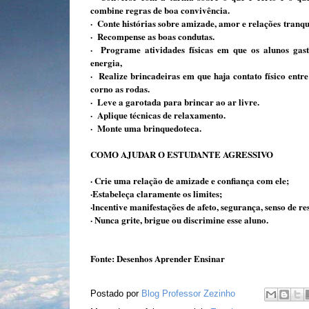
combine regras de boa convivência.
· Conte histórias sobre amizade, amor e relações tranqu
· Recompense as boas condutas.
· Programe atividades físicas em que os alunos gas
energia,
· Realize brincadeiras em que haja contato físico entre
corno as rodas.
· Leve a garotada para brincar ao ar livre.
· Aplique técnicas de relaxamento.
· Monte uma brinquedoteca.
COMO AJUDAR O ESTUDANTE AGRESSIVO
· Crie uma relação de amizade e confiança com ele;
·Estabeleça claramente os limites;
·lncentive manifestações de afeto, segurança, senso de r
· Nunca grite, brigue ou discrimine esse aluno.
Fonte: Desenhos Aprender Ensinar
Postado por
Blog Professor Zezinho