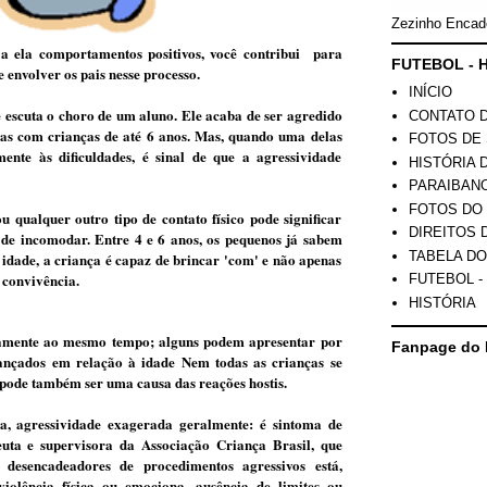
Zezinho Encad
a ela comportamentos positivos, você contribui para
FUTEBOL - H
 envolver os pais nesse processo.
INÍCIO
ê escuta o choro de um aluno. Ele acaba de ser agredido
CONTATO 
s com crianças de até 6 anos. Mas, quando uma delas
FOTOS DE 
ente às dificuldades, é sinal de que a agressividade
HISTÓRIA 
PARAIBAN
FOTOS DO
 qualquer outro tipo de contato físico pode significar
DIREITOS 
de incomodar. En­tre 4 e 6 anos, os pequenos já sabem
TABELA DO
idade, a criança é capaz de brincar 'com' e não apenas
 convivência.
FUTEBOL -
HISTÓRIA
tamente ao mesmo tempo; alguns podem apresentar por
Fanpage do 
çados em relação à idade Nem todas as crianças se
pode também ser uma causa das reações hostis.
ia, agressividade exagerada geralmente: é sintoma de
uta e supervisora da Associação Criança Brasil, que
desencadeadores de procedimentos agressivos está,
violência física ou emociona, ausência de limites ou