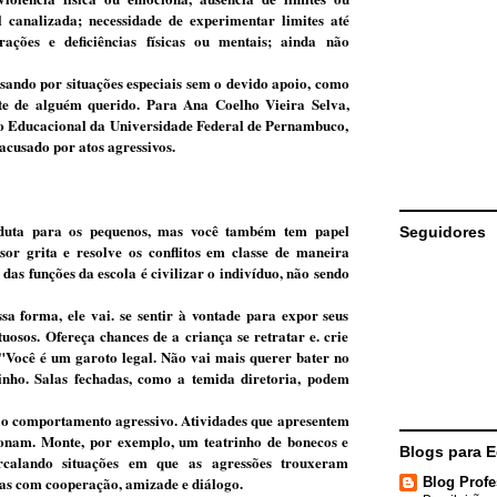
l canalizada; necessidade de experimentar limites até
rações e deficiências físicas ou mentais; ainda não
ando por situações especiais sem o devido apoio, como
te de alguém querido. Pa­ra Ana Coelho Vieira Selva,
ão Educacional da Universidade Federal de Pernambuco,
acusado por atos agressivos.
onduta para os pequenos, mas você também tem papel
Seguidores
or grita e resolve os conflitos em clas­se de maneira
das funções da escola é civilizar o indivíduo, não sendo
sa forma, ele vai. se sentir à vontade para expor seus
tuosos. Ofereça chances de a criança se retratar e. crie
r "Você é um garoto legal. Não vai mais querer bater no
ho. Salas fechadas, como a temida direto­ria, podem
 o comportamento agressivo. Ativida­des que apresentem
onam. Monte, por exemplo, um teatrinho de bonecos e
Blogs para 
terca­lando situações em que as agressões trouxeram
as com coopera­ção, amizade e diálogo.
Blog Profe