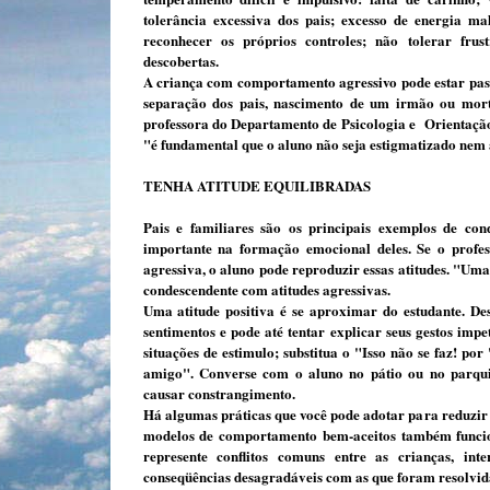
tolerância excessiva dos pais; excesso de ener­gia ma
reconhecer os próprios controles; não tolerar frust
descobertas.
A criança com comportamento agressivo pode estar pass
se­paração dos pais, nascimento de um ir­mão ou mor
professora do Departamento de Psicologia e Orien­taç
"é fundamental que o aluno não seja estigmatizado nem 
TENHA ATITUDE EQUILIBRADAS
Pais e familiares são os principais exem­plos de c
importante na formação emocional deles. Se o profes­s
agressiva, o aluno pode reproduzir essas atitudes. "Uma 
condescendente com atitudes agres­sivas.
Uma atitude positiva é se aproximar do estudante. Des
sentimentos e pode até tentar explicar seus gestos impe
situações de estimulo; substitua o "Isso não se faz! po
amigo". Converse com o aluno no pátio ou no parquin
causar constrangimento.
Há algumas práticas que você pode adotar para reduzir
modelos de com­portamento bem-aceitos também fun­ci
represente confli­tos comuns entre as crianças, in
conseqüências desagradáveis com as que foram resolvid