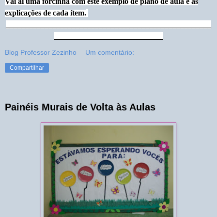
Vai aí uma forcinha com este exemplo de plano de aula e as
explicações de cada ítem.
_____________________________________________________
____________________________
Blog Professor Zezinho
Um comentário:
Compartilhar
Painéis Murais de Volta às Aulas