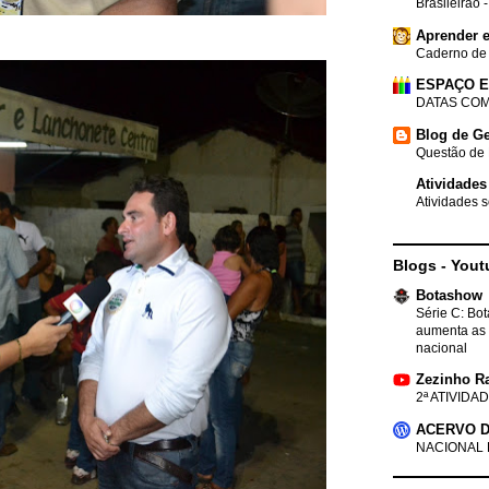
Brasileirão 
Aprender e
Caderno de
ESPAÇO 
DATAS COM
Blog de Ge
Questão de 
Atividades
Atividades s
Blogs - Yout
Botashow
Série C: Bo
aumenta as 
nacional
Zezinho R
2ª ATIVIDAD
ACERVO D
NACIONAL 