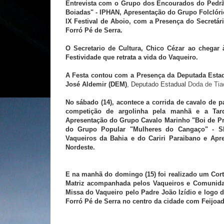
Entrevista com o Grupo dos Encourados do Pedrã
Boiadas" - IPHAN, Apresentação do Grupo Folclóri
IX Festival de Aboio, com a Presença do Secretár
Forró Pé de Serra.
O Secretario de Cultura, Chico Cézar ao chegar
Festividade que retrata a vida do Vaqueiro.
A Festa contou com a Presença da Deputada Esta
José Aldemir (DEM)
, Deputado Estadual
Doda de Ti
No sábado (14), acontece a corrida de cavalo de pa
competição de argolinha pela manhã e a Tar
Apresentação do Grupo Cavalo Marinho "Boi de Pra
do Grupo Popular "Mulheres do Cangaço" - SE
Vaqueiros da Bahia e do Cariri Paraibano e Apre
Nordeste.
E na manhã do domingo (15) foi realizado um Cor
Matriz acompanhada pelos Vaqueiros e Comunida
Missa do Vaqueiro pelo Padre João Izídio e logo 
Forró Pé de Serra no centro da cidade com Feijoa