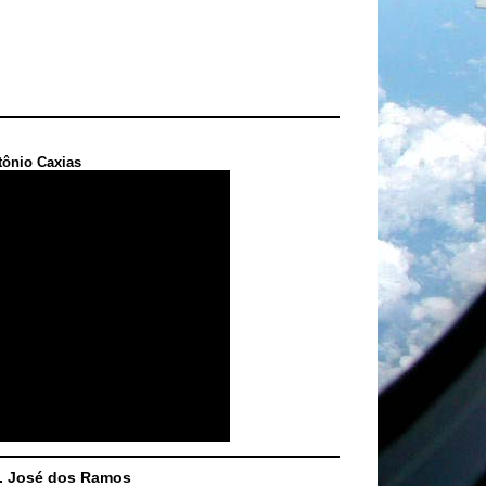
tônio Caxias
S. José dos Ramos