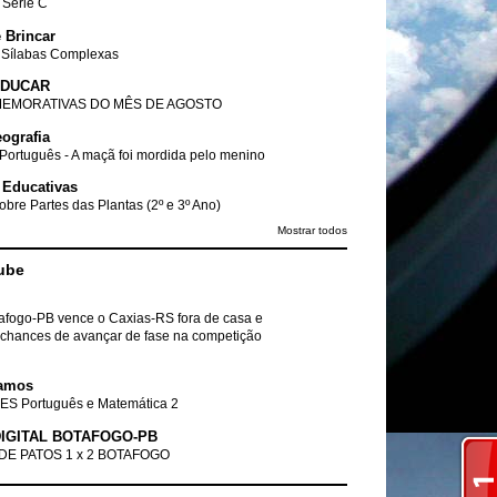
- Série C
 Brincar
 Sílabas Complexas
EDUCAR
EMORATIVAS DO MÊS DE AGOSTO
ografia
Português - A maçã foi mordida pelo menino
 Educativas
obre Partes das Plantas (2º e 3º Ano)
Mostrar todos
ube
tafogo-PB vence o Caxias-RS fora de casa e
chances de avançar de fase na competição
amos
ES Português e Matemática 2
IGITAL BOTAFOGO-PB
DE PATOS 1 x 2 BOTAFOGO