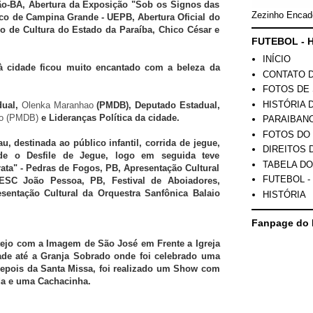
o-BA, Abertura da Exposição "Sob os Signos das
Zezinho Encad
co de Campina Grande - UEPB, Abertura Oficial do
io de Cultura do Estado da Paraíba, Chico César e
FUTEBOL - H
INÍCIO
 à cidade ficou muito encantado com a beleza da
CONTATO 
FOTOS DE 
HISTÓRIA 
dual,
Olenka Maranhao
(PMDB), Deputado Estadual,
ao (PMDB)
e Lideranças Política da cidade.
PARAIBAN
FOTOS DO
u, destinada ao público infantil, corrida de jegue,
DIREITOS 
de o Desfile de Jegue, logo em seguida teve
TABELA DO
ta" - Pedras de Fogos, PB, Apresentação Cultural
FUTEBOL -
SC João Pessoa, PB, Festival de Aboiadores,
sentação Cultural da Orquestra Sanfônica Balaio
HISTÓRIA
Fanpage do 
tejo com a Imagem de São José em Frente a Igreja
de até a Granja Sobrado onde foi celebrado uma
depois da Santa Missa, foi realizado um Show com
da e uma Cachacinha.