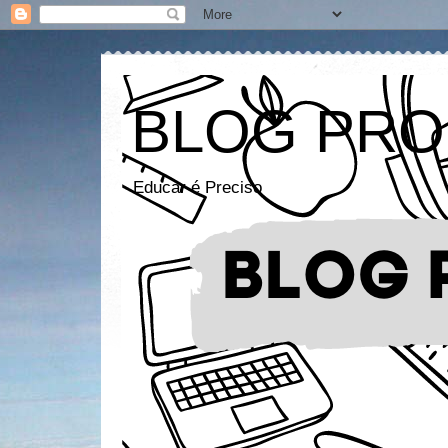
BLOG PRO
Educar é Preciso