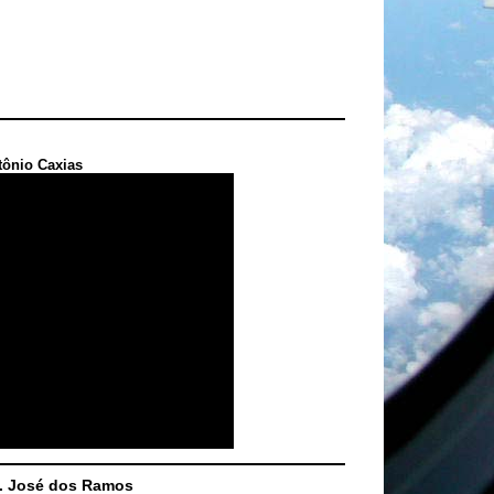
tônio Caxias
S. José dos Ramos