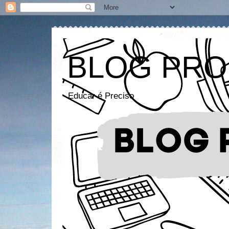
BLOG PRO
Educar é Preciso