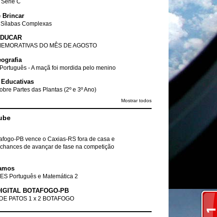
- Série C
 Brincar
 Sílabas Complexas
EDUCAR
EMORATIVAS DO MÊS DE AGOSTO
ografia
Português - A maçã foi mordida pelo menino
 Educativas
obre Partes das Plantas (2º e 3º Ano)
Mostrar todos
ube
tafogo-PB vence o Caxias-RS fora de casa e
chances de avançar de fase na competição
amos
ES Português e Matemática 2
IGITAL BOTAFOGO-PB
DE PATOS 1 x 2 BOTAFOGO