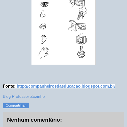
Fonte:
http://companheirosdaeducacao.blogspot.com.br/
Blog Professor Zezinho
Compartilhar
Nenhum comentário: