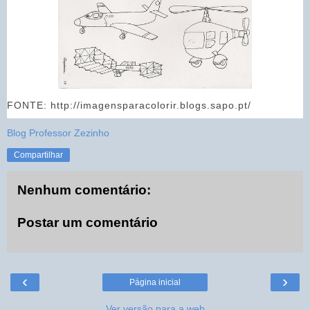
FONTE: http://imagensparacolorir.blogs.sapo.pt/
Blog Professor Zezinho
Compartilhar
Nenhum comentário:
Postar um comentário
‹
›
Página inicial
Ver versão para a web