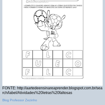
FONTE: http://aartedeensinareaprender.blogspot.com.br/sea
rch/label/Atividades%20letras%20faltosas
Blog Professor Zezinho