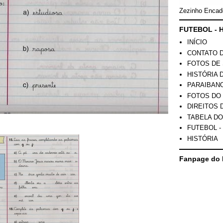
Zezinho Encad
FUTEBOL - H
INÍCIO
CONTATO 
FOTOS DE 
HISTÓRIA 
PARAIBAN
FOTOS DO
DIREITOS 
TABELA DO
FUTEBOL -
HISTÓRIA
Fanpage do 