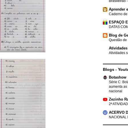
Brasileirão 
Aprender e
Caderno de
ESPAÇO 
DATAS COM
Blog de Ge
Questão de 
Atividades
Atividades s
Blogs - Yout
Botashow
Série C: Bo
aumenta as 
nacional
Zezinho R
2ª ATIVIDAD
ACERVO D
NACIONAL 