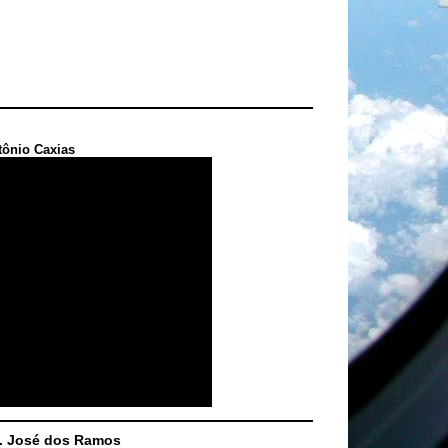
tônio Caxias
S. José dos Ramos