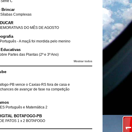
- Série C
 Brincar
 Sílabas Complexas
EDUCAR
EMORATIVAS DO MÊS DE AGOSTO
ografia
Português - A maçã foi mordida pelo menino
 Educativas
obre Partes das Plantas (2º e 3º Ano)
Mostrar todos
ube
tafogo-PB vence o Caxias-RS fora de casa e
chances de avançar de fase na competição
amos
ES Português e Matemática 2
IGITAL BOTAFOGO-PB
DE PATOS 1 x 2 BOTAFOGO