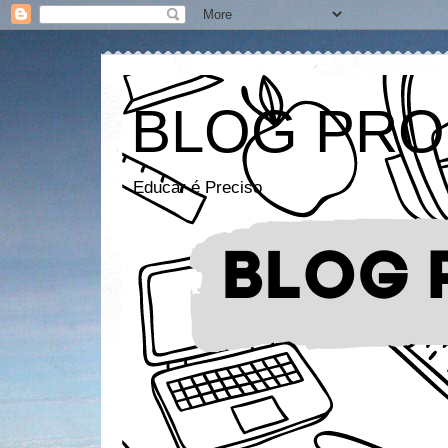
BLOG PRO
Educar é Preciso