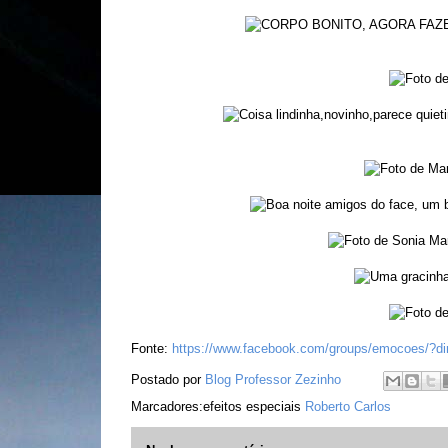
Fonte:
https://www.facebook.com/groups/emocoes/?di
Postado por
Blog Professor Zezinho
Marcadores:efeitos especiais
Roberto Carlos