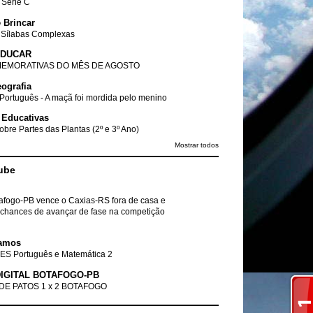
- Série C
 Brincar
 Sílabas Complexas
EDUCAR
EMORATIVAS DO MÊS DE AGOSTO
ografia
Português - A maçã foi mordida pelo menino
 Educativas
obre Partes das Plantas (2º e 3º Ano)
Mostrar todos
ube
tafogo-PB vence o Caxias-RS fora de casa e
chances de avançar de fase na competição
amos
ES Português e Matemática 2
IGITAL BOTAFOGO-PB
DE PATOS 1 x 2 BOTAFOGO