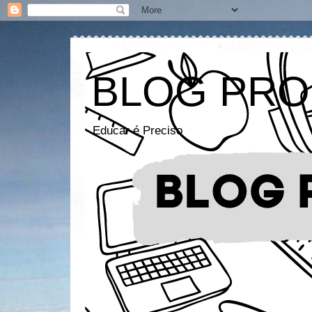
BLOG PRO
Educar é Preciso