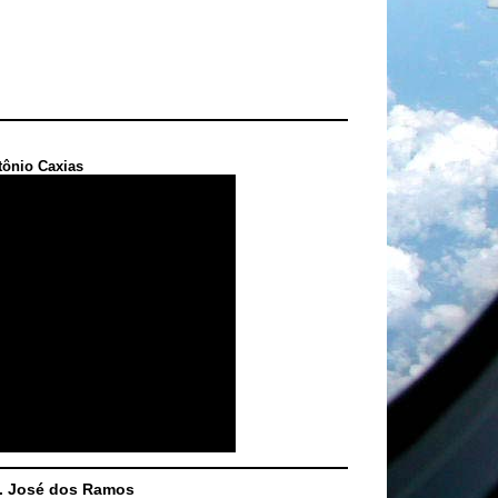
tônio Caxias
S. José dos Ramos