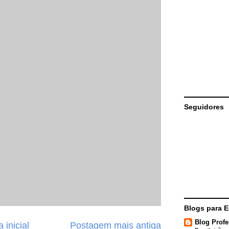
Seguidores
Blogs para 
Blog Profe
 inicial
Postagem mais antiga