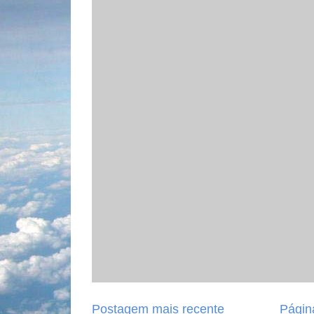
Postagem mais recente
Página