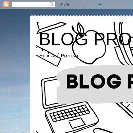
BLOG PRO
Educar é Preciso