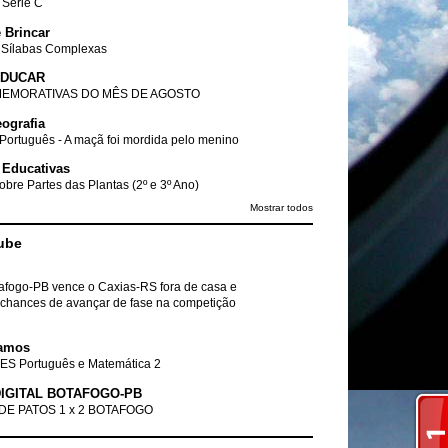
- Série C
 Brincar
 Sílabas Complexas
EDUCAR
EMORATIVAS DO MÊS DE AGOSTO
ografia
Português - A maçã foi mordida pelo menino
 Educativas
obre Partes das Plantas (2º e 3º Ano)
Mostrar todos
ube
tafogo-PB vence o Caxias-RS fora de casa e
chances de avançar de fase na competição
amos
ES Português e Matemática 2
IGITAL BOTAFOGO-PB
DE PATOS 1 x 2 BOTAFOGO