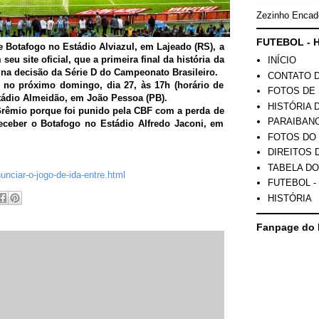
Zezinho Encad
FUTEBOL - H
e Botafogo no Estádio Alviazul, em Lajeado (RS), a
eu site oficial, que a primeira final da história da
INÍCIO
 na decisão da Série D do Campeonato Brasileiro.
CONTATO 
 no próximo domingo, dia 27, às 17h (horário de
FOTOS DE 
stádio Almeidão, em João Pessoa (PB).
HISTÓRIA 
Grêmio porque foi punido pela CBF com a perda de
PARAIBAN
ceber o Botafogo no Estádio Alfredo Jaconi, em
FOTOS DO
DIREITOS 
TABELA DO
nciar-o-jogo-de-ida-entre.html
FUTEBOL -
HISTÓRIA
Fanpage do 