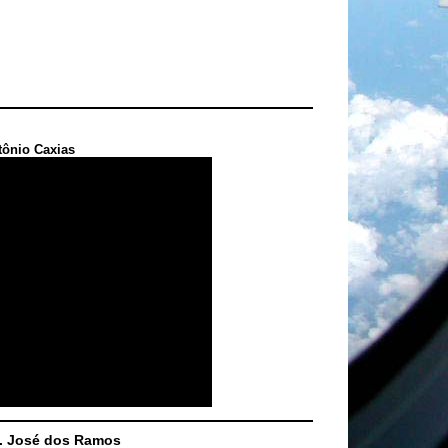
tônio Caxias
S. José dos Ramos