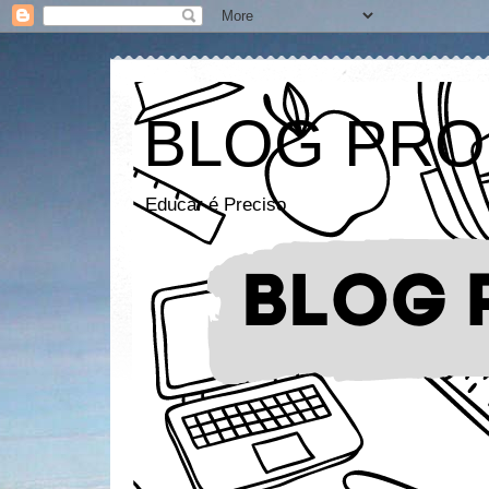
BLOG PRO
Educar é Preciso