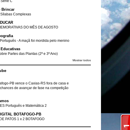
- Série C
 Brincar
 Sílabas Complexas
EDUCAR
EMORATIVAS DO MÊS DE AGOSTO
ografia
Português - A maçã foi mordida pelo menino
 Educativas
obre Partes das Plantas (2º e 3º Ano)
Mostrar todos
ube
tafogo-PB vence o Caxias-RS fora de casa e
chances de avançar de fase na competição
amos
ES Português e Matemática 2
IGITAL BOTAFOGO-PB
DE PATOS 1 x 2 BOTAFOGO