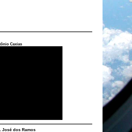
tônio Caxias
S. José dos Ramos