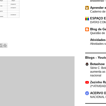
Brasileirão 
Aprender e
Caderno de
ESPAÇO 
DATAS COM
Blog de Ge
Questão de 
Atividades
Atividades s
Blogs - Yout
Botashow
Série C: Bo
aumenta as 
nacional
Zezinho R
2ª ATIVIDAD
ACERVO D
NACIONAL 