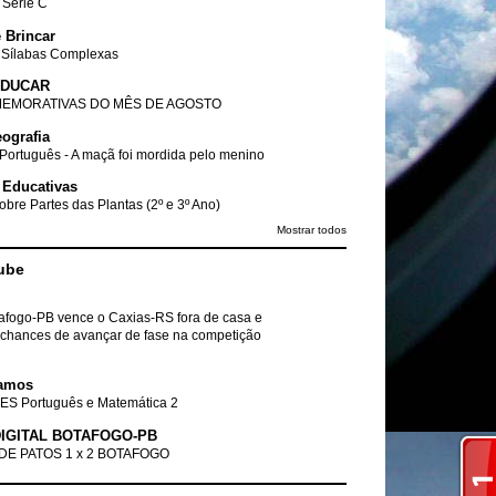
- Série C
 Brincar
 Sílabas Complexas
EDUCAR
EMORATIVAS DO MÊS DE AGOSTO
ografia
Português - A maçã foi mordida pelo menino
 Educativas
obre Partes das Plantas (2º e 3º Ano)
Mostrar todos
ube
tafogo-PB vence o Caxias-RS fora de casa e
chances de avançar de fase na competição
amos
ES Português e Matemática 2
IGITAL BOTAFOGO-PB
DE PATOS 1 x 2 BOTAFOGO