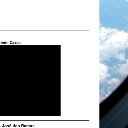
tônio Caxias
S. José dos Ramos