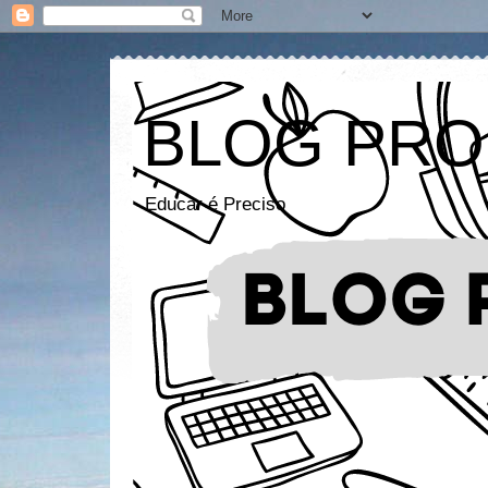
BLOG PRO
Educar é Preciso