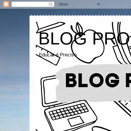
BLOG PRO
Educar é Preciso