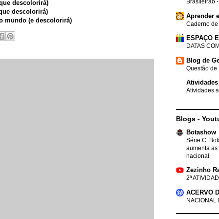
Brasileirão 
ue descolorirá)
que descolorirá)
Aprender e
o mundo (e descolorirá)
Caderno de
ESPAÇO 
DATAS COM
Blog de Ge
Questão de 
Atividades
Atividades s
Blogs - Yout
Botashow
Série C: Bo
aumenta as 
nacional
Zezinho R
2ª ATIVIDAD
ACERVO D
NACIONAL 