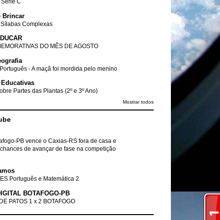
- Série C
 Brincar
 Sílabas Complexas
EDUCAR
EMORATIVAS DO MÊS DE AGOSTO
ografia
Português - A maçã foi mordida pelo menino
 Educativas
obre Partes das Plantas (2º e 3º Ano)
Mostrar todos
ube
tafogo-PB vence o Caxias-RS fora de casa e
chances de avançar de fase na competição
amos
ES Português e Matemática 2
IGITAL BOTAFOGO-PB
DE PATOS 1 x 2 BOTAFOGO