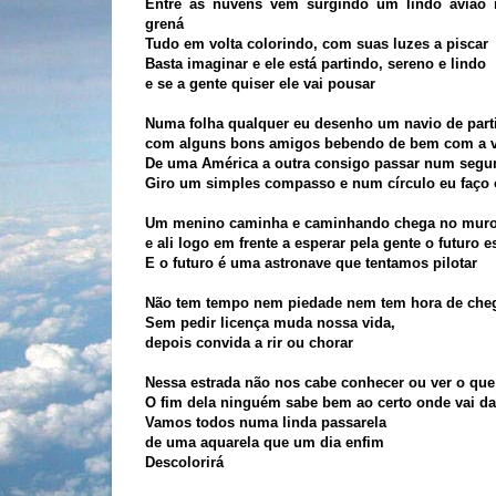
Entre as nuvens vem surgindo um lindo avião 
grená
Tudo em volta colorindo, com suas luzes a piscar
Basta imaginar e ele está partindo, sereno e lindo
e se a gente quiser ele vai pousar
Numa folha qualquer eu desenho um navio de part
com alguns bons amigos bebendo de bem com a v
De uma América a outra consigo passar num segu
Giro um simples compasso e num círculo eu faço
Um menino caminha e caminhando chega no mur
e ali logo em frente a esperar pela gente o futuro e
E o futuro é uma astronave que tentamos pilotar
Não tem tempo nem piedade nem tem hora de che
Sem pedir licença muda nossa vida,
depois convida a rir ou chorar
Nessa estrada não nos cabe conhecer ou ver o que 
O fim dela ninguém sabe bem ao certo onde vai da
Vamos todos numa linda passarela
de uma aquarela que um dia enfim
Descolorirá