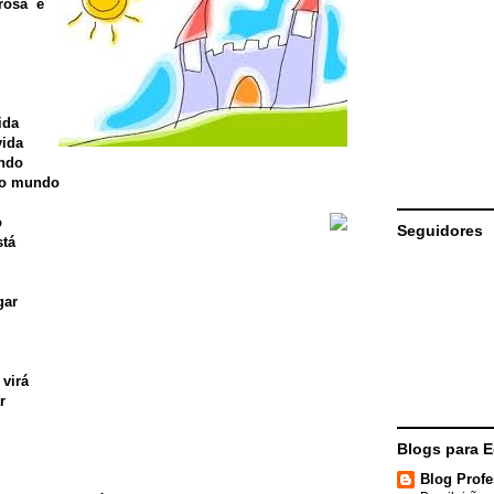
rosa e
ida
ida
ndo
 o mundo
o
Seguidores
stá
gar
virá
r
Blogs para 
Blog Profe