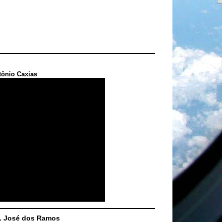
tônio Caxias
S. José dos Ramos