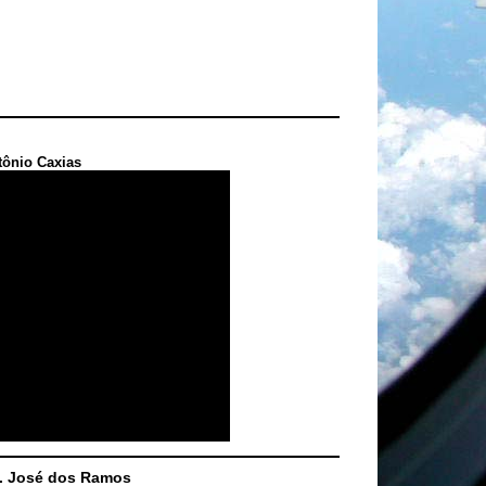
tônio Caxias
S. José dos Ramos