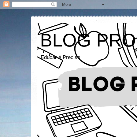
BLOG PRO
Educar é Preciso