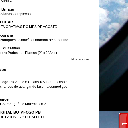
- Série C
 Brincar
 Sílabas Complexas
EDUCAR
EMORATIVAS DO MÊS DE AGOSTO
ografia
Português - A maçã foi mordida pelo menino
 Educativas
obre Partes das Plantas (2º e 3º Ano)
Mostrar todos
ube
tafogo-PB vence o Caxias-RS fora de casa e
chances de avançar de fase na competição
amos
ES Português e Matemática 2
IGITAL BOTAFOGO-PB
DE PATOS 1 x 2 BOTAFOGO