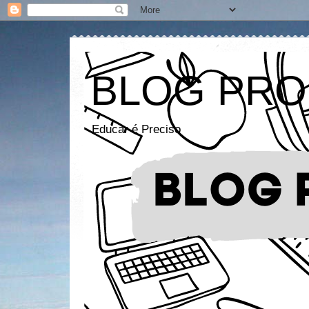
BLOG PRO
Educar é Preciso