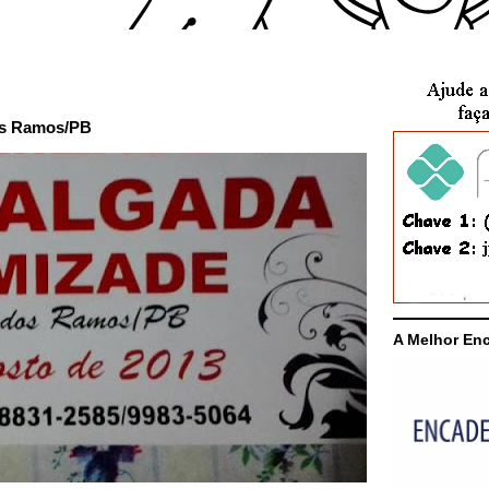
dos Ramos/PB
A Melhor En