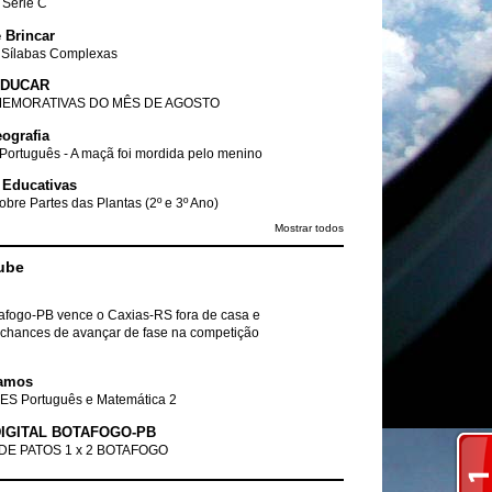
- Série C
 Brincar
 Sílabas Complexas
EDUCAR
EMORATIVAS DO MÊS DE AGOSTO
ografia
Português - A maçã foi mordida pelo menino
 Educativas
obre Partes das Plantas (2º e 3º Ano)
Mostrar todos
ube
tafogo-PB vence o Caxias-RS fora de casa e
chances de avançar de fase na competição
amos
ES Português e Matemática 2
IGITAL BOTAFOGO-PB
DE PATOS 1 x 2 BOTAFOGO