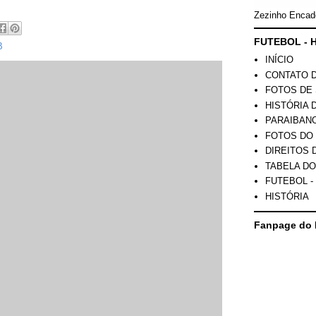
Zezinho Encad
FUTEBOL - H
B
INÍCIO
CONTATO 
FOTOS DE 
HISTÓRIA 
PARAIBAN
FOTOS DO
DIREITOS 
TABELA DO
FUTEBOL -
HISTÓRIA
Fanpage do 