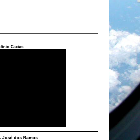
tônio Caxias
S. José dos Ramos