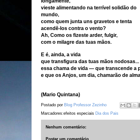
longamente,
vieste alimentando na terrível solidão do
mundo,
como quem junta uns gravetos e tenta
acendê-los contra o vento?
Ah, Como os fizeste arder, fulgir,
com o milagre das tuas mãos.
E é, ainda, a vida
que transfigura das tuas mãos nodosas...
essa chama de vida — que transcende a pr
e que os Anjos, um dia, chamarão de alma.
(Mario Quintana)
Postado por
Blog Professor Zezinho
Marcadores:efeitos especiais
Dia dos Pais
Nenhum comentário:
Postar um comentário