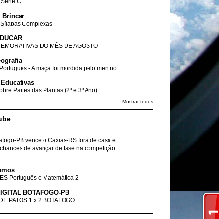
- Série C
 Brincar
 Sílabas Complexas
EDUCAR
EMORATIVAS DO MÊS DE AGOSTO
ografia
Português - A maçã foi mordida pelo menino
 Educativas
obre Partes das Plantas (2º e 3º Ano)
Mostrar todos
ube
tafogo-PB vence o Caxias-RS fora de casa e
chances de avançar de fase na competição
amos
ES Português e Matemática 2
IGITAL BOTAFOGO-PB
DE PATOS 1 x 2 BOTAFOGO