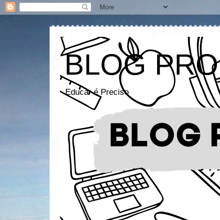
BLOG PRO
Educar é Preciso