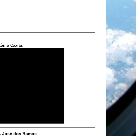
tônio Caxias
S. José dos Ramos