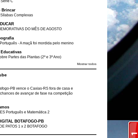
- Série C
 Brincar
 Sílabas Complexas
EDUCAR
EMORATIVAS DO MÊS DE AGOSTO
ografia
Português - A maçã foi mordida pelo menino
 Educativas
obre Partes das Plantas (2º e 3º Ano)
Mostrar todos
ube
tafogo-PB vence o Caxias-RS fora de casa e
chances de avançar de fase na competição
amos
ES Português e Matemática 2
IGITAL BOTAFOGO-PB
DE PATOS 1 x 2 BOTAFOGO