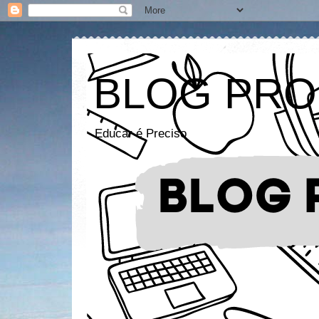
BLOG PRO
Educar é Preciso