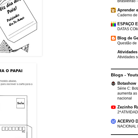
Brasileirão 
Aprender e
Caderno de
ESPAÇO 
DATAS COM
Blog de Ge
Questão de 
Atividades
Atividades s
Blogs - Yout
Botashow
Série C: Bo
aumenta as 
nacional
Zezinho R
2ª ATIVIDAD
ACERVO D
NACIONAL 