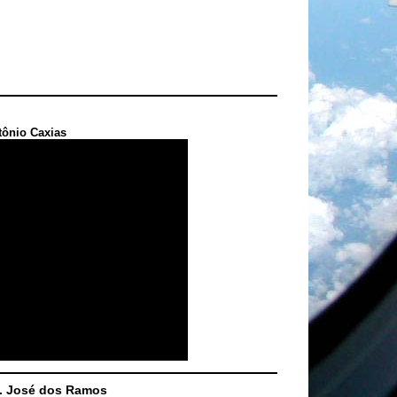
tônio Caxias
S. José dos Ramos