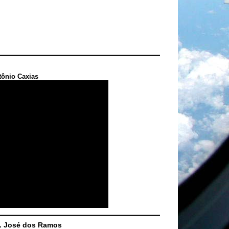
tônio Caxias
S. José dos Ramos