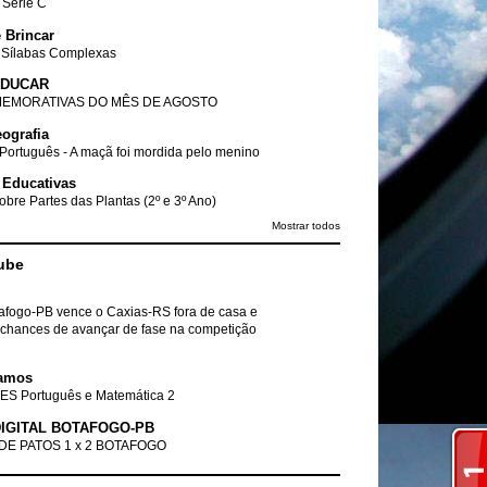
- Série C
 Brincar
 Sílabas Complexas
EDUCAR
EMORATIVAS DO MÊS DE AGOSTO
ografia
Português - A maçã foi mordida pelo menino
 Educativas
obre Partes das Plantas (2º e 3º Ano)
Mostrar todos
ube
tafogo-PB vence o Caxias-RS fora de casa e
chances de avançar de fase na competição
amos
ES Português e Matemática 2
IGITAL BOTAFOGO-PB
DE PATOS 1 x 2 BOTAFOGO