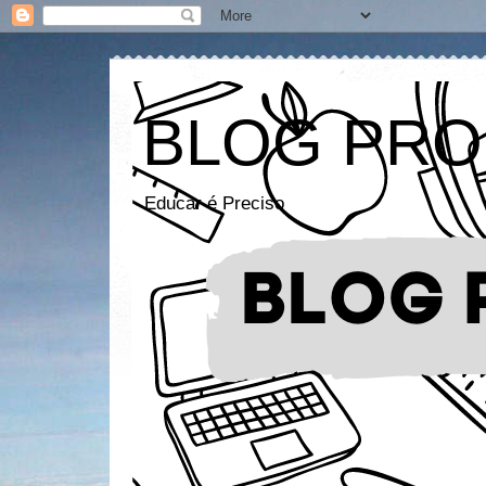
BLOG PRO
Educar é Preciso