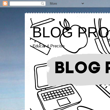
BLOG PRO
Educar é Preciso