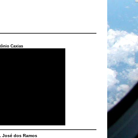
tônio Caxias
S. José dos Ramos