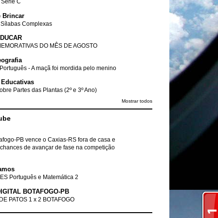
- Série C
 Brincar
 Sílabas Complexas
EDUCAR
EMORATIVAS DO MÊS DE AGOSTO
ografia
Português - A maçã foi mordida pelo menino
 Educativas
obre Partes das Plantas (2º e 3º Ano)
Mostrar todos
ube
tafogo-PB vence o Caxias-RS fora de casa e
chances de avançar de fase na competição
amos
ES Português e Matemática 2
IGITAL BOTAFOGO-PB
DE PATOS 1 x 2 BOTAFOGO