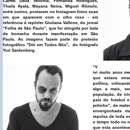
Carmo Dalla Vecchia, Fernanda Rodrigues,
Thaila Ayala, Mayana Neiva, Miguel Rômulo,
entre outros, postaram no Instagram fotos suas
em que aparecem com o olho roxo - em
referência à repórter Giuliana Vallone, do jornal
“Folha de São Paulo”, que foi atingida por bala
de borracha durante manifestação em São
Paulo. As imagens fazem parte do protesto
fotográfico "Dói em Todos Nós", do fotógrafo
Yuri Sardenberg.
“V
ivi muito anos m
que estava err
política, critica
algo a mais, sen
população, de nó
país do futebol 
jeitinho", da mal
envergonhada mu
repulsa de toda e
o tempo todo no n
que esta acontec