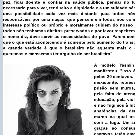
paz, ficar doente e confiar na saúde pública, pensar no f
necessário para viver, ter direito a dignidade e a um cuidado s
uma possibilidade cada vez mais distante para todos nó
responsáveis por uma nação, que pensem em todos nós com 
interesse político ou próprio e moralmente cuidem do nosso 
todos nós tenhamos direitos preservados e por favor respeitem
o nome diz, deve servir as necessidades do povo. Parem com 
que o que está acontecendo é somente pelo aumento do transp
a grande verdade é que o brasileiro não aguenta mais o
queremos e merecemos ter orgulho de ser brasileiro”.
A modelo Yasmin
manifestou. "Isso 
pelos 20 centavos. 
inexistente, repre
prisão sem muros,
pela falta de aten
educação, pela viol
e não fugimos à luta
aparências da de
muros na qual os 
com a fuga. Um si
graças ao consu
escravos terão amo