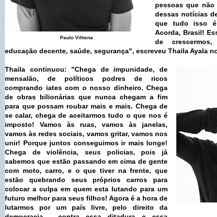
pessoas que não 
dessas notícias d
que tudo isso é
Acorda, Brasil! E
Paulo Vilhena
de crescermos
educação decente, saúde, segurança", escreveu Thaila Ayala n
Thaila continuou: "Chega de impunidade, de
mensalão, de políticos podres de ricos
comprando iates com o nosso dinheiro. Chega
de obras bilionárias que nunca chegam a fim
para que possam roubar mais e mais. Chega de
se calar, chega de aceitarmos tudo o que nos é
imposto! Vamos às ruas, vamos às janelas,
vamos às redes sociais, vamos gritar, vamos nos
unir! Porque juntos conseguimos ir mais longe!
Chega de violência, seus policias, pois já
sabemos que estão passando em cima de gente
com moto, carro, e o que tiver na frente, que
estão quebrando seus próprios carros para
colocar a culpa em quem esta lutando para um
futuro melhor para seus filhos! Agora é a hora de
lutarmos por um país livre, pelo direito da
democracia , contra essa ditadura e essa