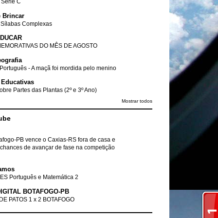
- Série C
 Brincar
 Sílabas Complexas
EDUCAR
EMORATIVAS DO MÊS DE AGOSTO
ografia
Português - A maçã foi mordida pelo menino
 Educativas
obre Partes das Plantas (2º e 3º Ano)
Mostrar todos
ube
tafogo-PB vence o Caxias-RS fora de casa e
chances de avançar de fase na competição
amos
ES Português e Matemática 2
IGITAL BOTAFOGO-PB
DE PATOS 1 x 2 BOTAFOGO