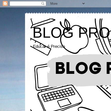
BLOG PRO
Educar é Preciso