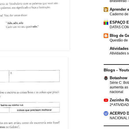
Brasileirão 
Aprender e
Caderno de
ESPAÇO 
DATAS COM
Blog de Ge
Questão de 
Atividades
Atividades s
Blogs - Yout
Botashow
Série C: Bo
aumenta as 
nacional
Zezinho R
2ª ATIVIDAD
ACERVO D
NACIONAL 