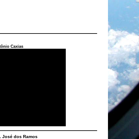
tônio Caxias
S. José dos Ramos