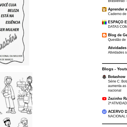
Brasileirão 
Aprender e
Caderno de
ESPAÇO 
DATAS COM
Blog de Ge
Questão de 
Atividades
Atividades s
Blogs - Yout
Botashow
Série C: Bo
aumenta as 
nacional
Zezinho R
2ª ATIVIDAD
ACERVO D
NACIONAL 