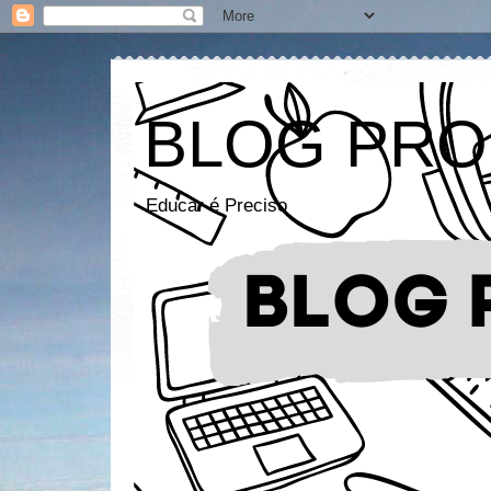
BLOG PRO
Educar é Preciso