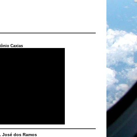
tônio Caxias
S. José dos Ramos