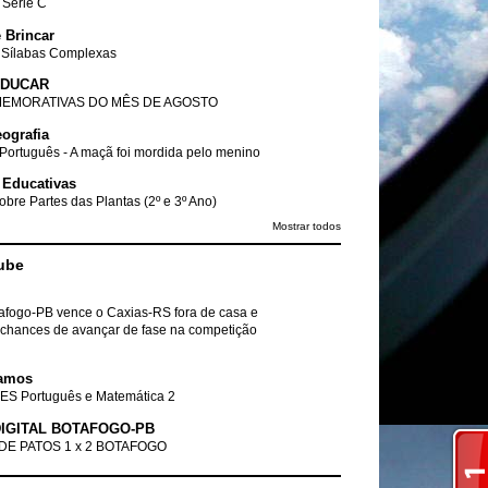
- Série C
 Brincar
 Sílabas Complexas
EDUCAR
EMORATIVAS DO MÊS DE AGOSTO
ografia
Português - A maçã foi mordida pelo menino
 Educativas
obre Partes das Plantas (2º e 3º Ano)
Mostrar todos
ube
tafogo-PB vence o Caxias-RS fora de casa e
chances de avançar de fase na competição
amos
ES Português e Matemática 2
IGITAL BOTAFOGO-PB
DE PATOS 1 x 2 BOTAFOGO