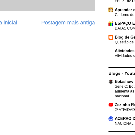
FELIZ DIA 
Aprender e
Caderno de
 inicial
Postagem mais antiga
ESPAÇO 
DATAS COM
Blog de Ge
Questão de 
Atividades
Atividades s
Blogs - Yout
Botashow
Série C: Bo
aumenta as 
nacional
Zezinho R
2ª ATIVIDAD
ACERVO D
NACIONAL 