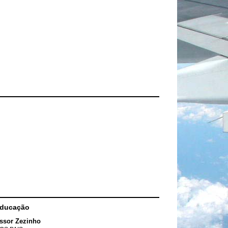
Educação
ssor Zezinho