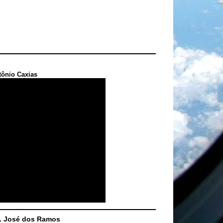
tônio Caxias
S. José dos Ramos