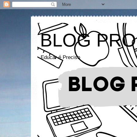
BLOG PRO
Educar é Preciso