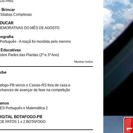
DOS PAIS
 Brincar
 Sílabas Complexas
EDUCAR
EMORATIVAS DO MÊS DE AGOSTO
ografia
Português - A maçã foi mordida pelo menino
 Educativas
obre Partes das Plantas (2º e 3º Ano)
Mostrar todos
ube
tafogo-PB vence o Caxias-RS fora de casa e
chances de avançar de fase na competição
amos
ES Português e Matemática 2
IGITAL BOTAFOGO-PB
DE PATOS 1 x 2 BOTAFOGO