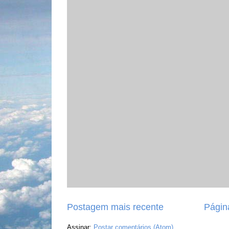
Postagem mais recente
Página
Assinar:
Postar comentários (Atom)