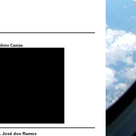
tônio Caxias
S. José dos Ramos