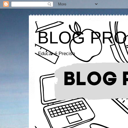
BLOG PRO
Educar é Preciso