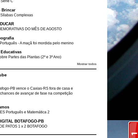
- Série C
 Brincar
 Sílabas Complexas
EDUCAR
EMORATIVAS DO MÊS DE AGOSTO
ografia
Português - A maçã foi mordida pelo menino
 Educativas
obre Partes das Plantas (2º e 3º Ano)
Mostrar todos
ube
tafogo-PB vence o Caxias-RS fora de casa e
chances de avançar de fase na competição
amos
ES Português e Matemática 2
IGITAL BOTAFOGO-PB
DE PATOS 1 x 2 BOTAFOGO