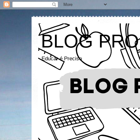
BLOG PRO
Educar é Preciso