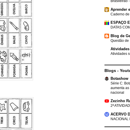
Brasileirão 
Aprender e
Caderno de
ESPAÇO 
DATAS COM
Blog de Ge
Questão de 
Atividades
Atividades s
Blogs - Yout
Botashow
Série C: Bo
aumenta as 
nacional
Zezinho R
2ª ATIVIDAD
ACERVO D
NACIONAL 