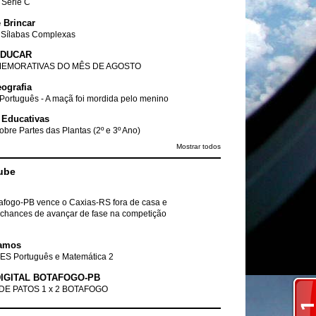
- Série C
 Brincar
 Sílabas Complexas
EDUCAR
EMORATIVAS DO MÊS DE AGOSTO
ografia
Português - A maçã foi mordida pelo menino
 Educativas
obre Partes das Plantas (2º e 3º Ano)
Mostrar todos
ube
tafogo-PB vence o Caxias-RS fora de casa e
chances de avançar de fase na competição
amos
ES Português e Matemática 2
IGITAL BOTAFOGO-PB
DE PATOS 1 x 2 BOTAFOGO