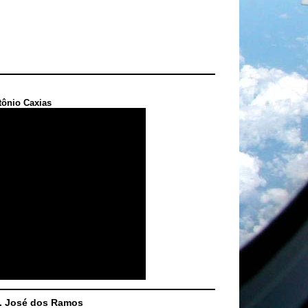
tônio Caxias
S. José dos Ramos