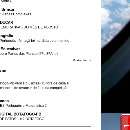
- Série C
 Brincar
 Sílabas Complexas
EDUCAR
EMORATIVAS DO MÊS DE AGOSTO
ografia
Português - A maçã foi mordida pelo menino
 Educativas
obre Partes das Plantas (2º e 3º Ano)
Mostrar todos
ube
tafogo-PB vence o Caxias-RS fora de casa e
chances de avançar de fase na competição
amos
ES Português e Matemática 2
IGITAL BOTAFOGO-PB
DE PATOS 1 x 2 BOTAFOGO