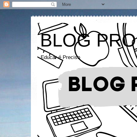
BLOG PRO
Educar é Preciso