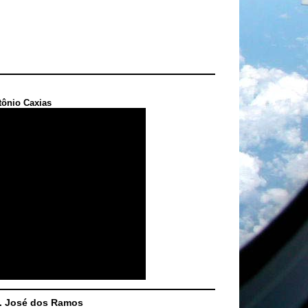
tônio Caxias
S. José dos Ramos