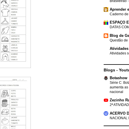
Brasileirão 
Aprender e
Caderno de
ESPAÇO 
DATAS COM
Blog de Ge
Questão de 
Atividades
Atividades s
Blogs - Yout
Botashow
Série C: Bo
aumenta as 
nacional
Zezinho R
2ª ATIVIDAD
ACERVO D
NACIONAL 