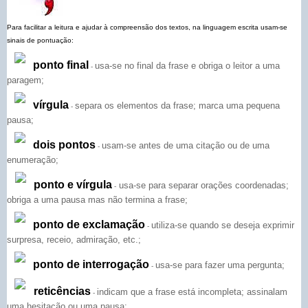
Para facilitar a leitura e ajudar à compreensão dos textos, na linguagem escrita usam-se
sinais de pontuação:
ponto final
usa-se no final da frase e obriga o leitor a uma
-
paragem;
vírgula
separa os elementos da frase; marca uma pequena
-
pausa;
dois pontos
usam-se antes de uma citação ou de uma
-
enumeração;
ponto e vírgula
usa-se para separar orações coordenadas;
-
obriga a uma pausa mas não termina a frase;
ponto de exclamação
utiliza-se quando se deseja exprimir
-
surpresa, receio, admiração, etc.;
ponto de interrogação
usa-se para fazer uma pergunta;
-
reticências
indicam que a frase está incompleta; assinalam
-
uma hesitação ou uma pausa;