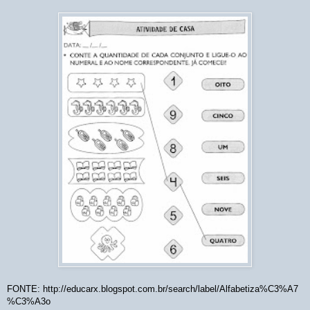
FONTE: http://educarx.blogspot.com.br/search/label/Alfabetiza%C3%A7
%C3%A3o