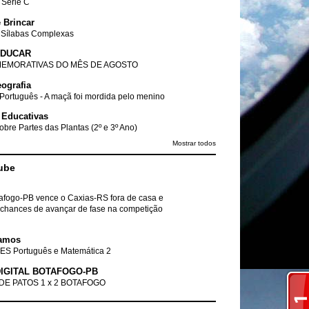
- Série C
 Brincar
 Sílabas Complexas
EDUCAR
EMORATIVAS DO MÊS DE AGOSTO
ografia
Português - A maçã foi mordida pelo menino
 Educativas
obre Partes das Plantas (2º e 3º Ano)
Mostrar todos
ube
tafogo-PB vence o Caxias-RS fora de casa e
chances de avançar de fase na competição
amos
ES Português e Matemática 2
IGITAL BOTAFOGO-PB
DE PATOS 1 x 2 BOTAFOGO