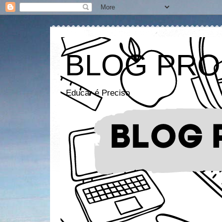
BLOG PRO
Educar é Preciso