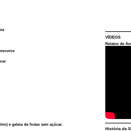
eia
VÍDEOS
Relatos de An
-escuros
erar
lim) e geleia de frutas sem açúcar.
História de 