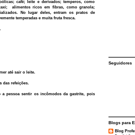
icas; café; leite e derivados; temperos, como
caxi; alimentos ricos em fibras, como granola;
rializados. No lugar deles, entram os pratos de
vemente temperadas e muita fruta fresca.
.
Seguidores
er até sair o leite.
 das refeições.
 pessoa sentir os incômodos da gastrite, pois
Blogs para 
Blog Profe