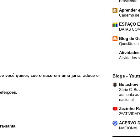
Brasileirão 
Aprender e
Caderno de
ESPAÇO 
DATAS COM
Blog de Ge
Questão de 
Atividades
Atividades s
ue você quiser, coe o suco em uma jarra, adoce e
Blogs - Yout
Botashow
Série C: Bo
efeições.
aumenta as 
nacional
Zezinho R
2ª ATIVIDAD
ACERVO D
ra-santa
NACIONAL 