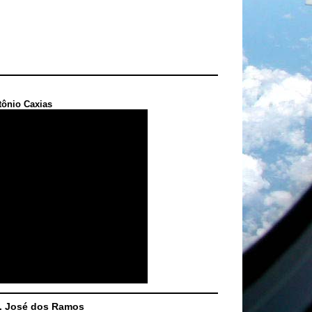
tônio Caxias
S. José dos Ramos