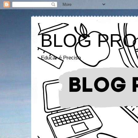
BLOG PRO
Educar é Preciso