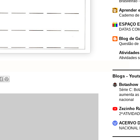
Brasileirão 
Aprender e
Caderno de
ESPAÇO 
DATAS COM
Blog de Ge
Questão de 
Atividades
Atividades s
Blogs - Yout
Botashow
Série C: Bo
aumenta as 
nacional
Zezinho R
2ª ATIVIDAD
ACERVO D
NACIONAL 