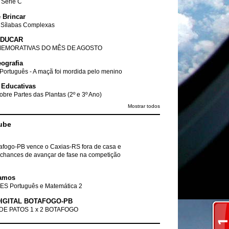
- Série C
 Brincar
 Sílabas Complexas
EDUCAR
EMORATIVAS DO MÊS DE AGOSTO
ografia
Português - A maçã foi mordida pelo menino
 Educativas
obre Partes das Plantas (2º e 3º Ano)
Mostrar todos
ube
tafogo-PB vence o Caxias-RS fora de casa e
chances de avançar de fase na competição
amos
ES Português e Matemática 2
IGITAL BOTAFOGO-PB
DE PATOS 1 x 2 BOTAFOGO