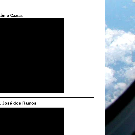
tônio Caxias
S. José dos Ramos