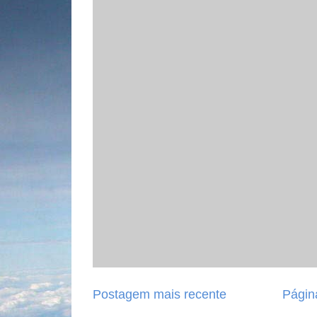
Postagem mais recente
Página