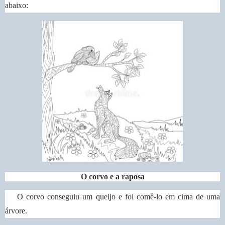
abaixo:
O corvo e a raposa
O corvo conseguiu um queijo e foi comê-lo em cima de uma
árvore.