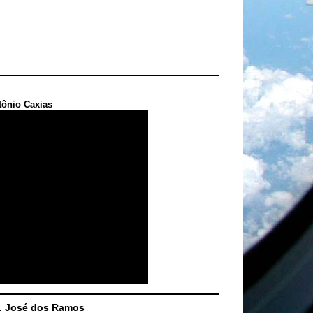
tônio Caxias
S. José dos Ramos