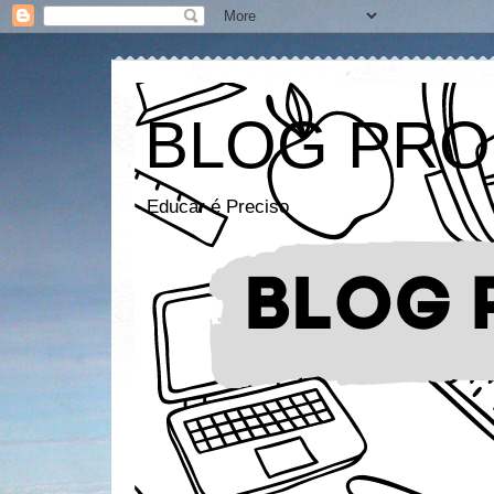
BLOG PRO
Educar é Preciso