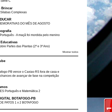
- Série C
 Brincar
 Sílabas Complexas
EDUCAR
EMORATIVAS DO MÊS DE AGOSTO
ografia
Português - A maçã foi mordida pelo menino
 Educativas
obre Partes das Plantas (2º e 3º Ano)
Mostrar todos
ube
tafogo-PB vence o Caxias-RS fora de casa e
chances de avançar de fase na competição
amos
ES Português e Matemática 2
IGITAL BOTAFOGO-PB
DE PATOS 1 x 2 BOTAFOGO