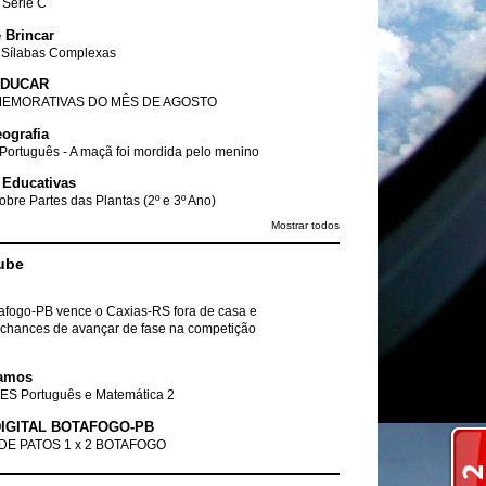
- Série C
 Brincar
 Sílabas Complexas
EDUCAR
EMORATIVAS DO MÊS DE AGOSTO
ografia
Português - A maçã foi mordida pelo menino
 Educativas
obre Partes das Plantas (2º e 3º Ano)
Mostrar todos
ube
tafogo-PB vence o Caxias-RS fora de casa e
chances de avançar de fase na competição
amos
ES Português e Matemática 2
IGITAL BOTAFOGO-PB
DE PATOS 1 x 2 BOTAFOGO