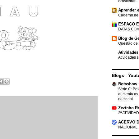
Brasileirão 
Aprender e
Caderno de
ESPAÇO 
DATAS COM
Blog de Ge
Questão de 
Atividades
Atividades s
Blogs - Yout
Botashow
Série C: Bo
aumenta as 
nacional
Zezinho R
2ª ATIVIDAD
ACERVO D
NACIONAL 