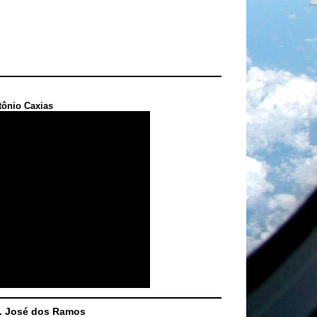
tônio Caxias
S. José dos Ramos