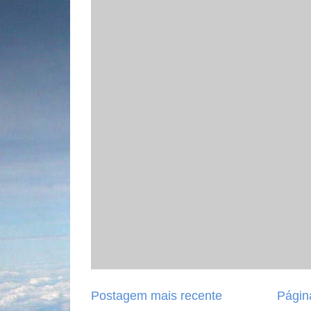
Postagem mais recente
Página