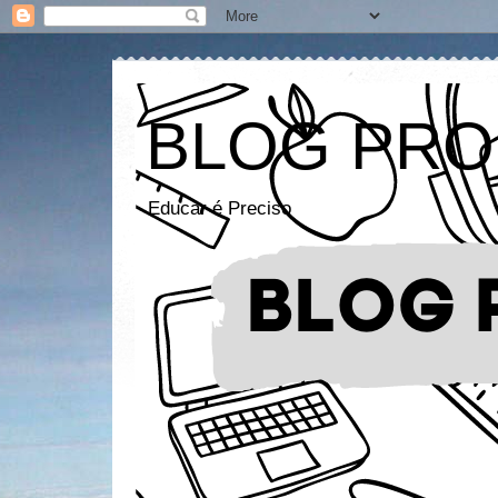
BLOG PRO
Educar é Preciso