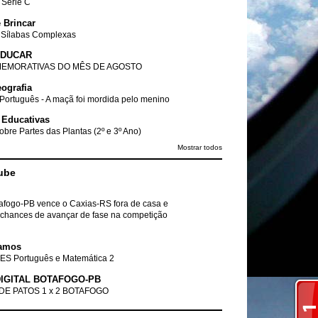
- Série C
 Brincar
 Sílabas Complexas
EDUCAR
EMORATIVAS DO MÊS DE AGOSTO
ografia
Português - A maçã foi mordida pelo menino
 Educativas
obre Partes das Plantas (2º e 3º Ano)
Mostrar todos
ube
tafogo-PB vence o Caxias-RS fora de casa e
chances de avançar de fase na competição
amos
ES Português e Matemática 2
IGITAL BOTAFOGO-PB
DE PATOS 1 x 2 BOTAFOGO