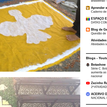
Brasileirão 
Aprender e
Caderno de
ESPAÇO 
DATAS COM
Blog de Ge
Questão de 
Atividades
Atividades s
Blogs - Yout
Botashow
Série C: Bo
aumenta as 
nacional
Zezinho R
2ª ATIVIDAD
ACERVO D
NACIONAL 