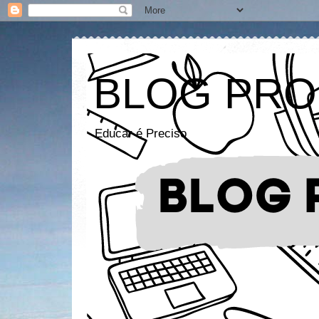
BLOG PRO
Educar é Preciso