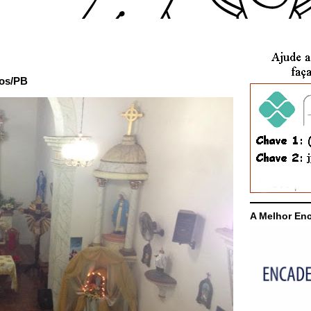
os/PB
A Melhor En