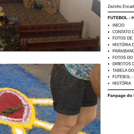
Zezinho Encad
FUTEBOL - H
INÍCIO
CONTATO 
FOTOS DE 
HISTÓRIA 
PARAIBAN
FOTOS DO
DIREITOS 
TABELA DO
FUTEBOL -
HISTÓRIA
Fanpage do 