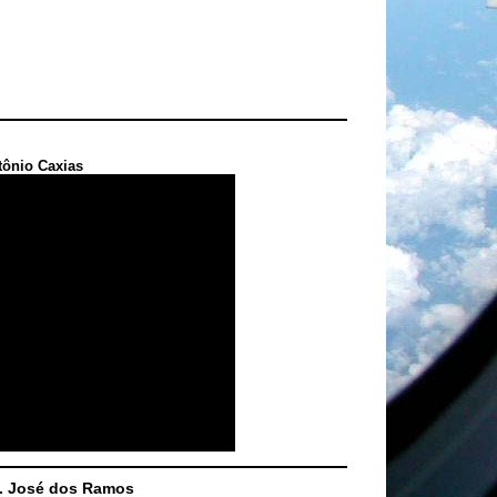
tônio Caxias
S. José dos Ramos