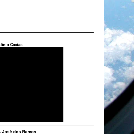
tônio Caxias
S. José dos Ramos