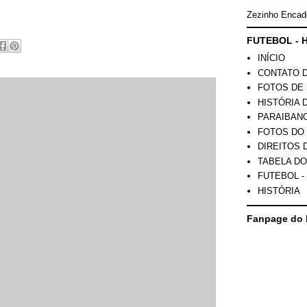
Zezinho Encad
FUTEBOL - H
INÍCIO
CONTATO 
FOTOS DE 
HISTÓRIA 
PARAIBAN
FOTOS DO
DIREITOS 
TABELA DO
FUTEBOL -
HISTÓRIA
Fanpage do 