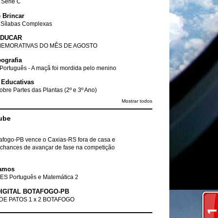
- Série C
 Brincar
 Sílabas Complexas
EDUCAR
EMORATIVAS DO MÊS DE AGOSTO
ografia
Português - A maçã foi mordida pelo menino
 Educativas
obre Partes das Plantas (2º e 3º Ano)
Mostrar todos
ube
tafogo-PB vence o Caxias-RS fora de casa e
chances de avançar de fase na competição
amos
ES Português e Matemática 2
IGITAL BOTAFOGO-PB
DE PATOS 1 x 2 BOTAFOGO