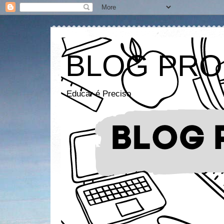
BLOG PRO
Educar é Preciso