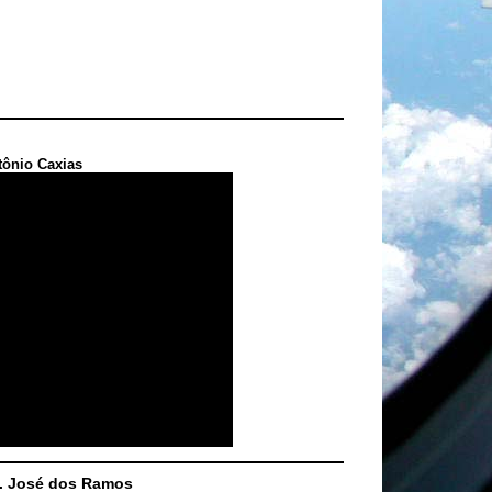
tônio Caxias
S. José dos Ramos