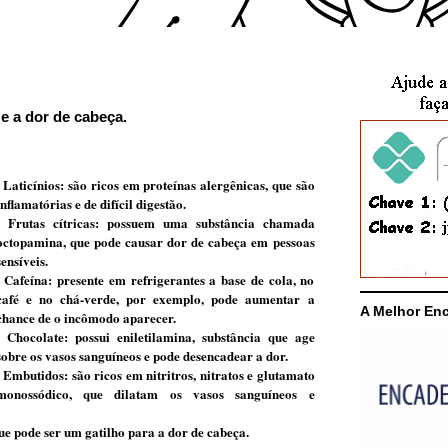
e a dor de cabeça.
- Laticínios: são ricos em proteínas alergênicas, que são
inﬂamatórias e de difícil digestão.
- Frutas cítricas: possuem uma substância chamada
octopamina, que pode causar dor de cabeça em pessoas
sensíveis.
- Cafeína: presente em refrigerantes a base de cola, no
café e no chá-verde, por exemplo, pode aumentar a
A Melhor En
chance de o incômodo aparecer.
- Chocolate: possui eniletilamina, substância que age
sobre os vasos sanguíneos e pode desencadear a dor.
- Embutidos: são ricos em nitritros, nitratos e glutamato
monossódico, que dilatam os vasos sanguíneos e
ue pode ser um gatilho para a dor de cabeça.