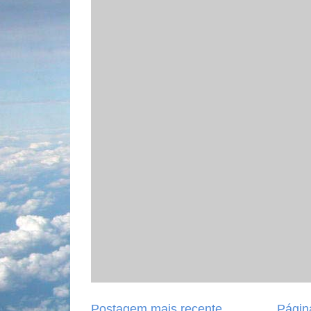
Postagem mais recente
Página