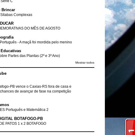
- Série C
 Brincar
 Sílabas Complexas
EDUCAR
EMORATIVAS DO MÊS DE AGOSTO
ografia
Português - A maçã foi mordida pelo menino
 Educativas
obre Partes das Plantas (2º e 3º Ano)
Mostrar todos
ube
tafogo-PB vence o Caxias-RS fora de casa e
chances de avançar de fase na competição
amos
ES Português e Matemática 2
IGITAL BOTAFOGO-PB
DE PATOS 1 x 2 BOTAFOGO