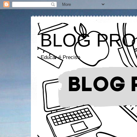
BLOG PRO
Educar é Preciso