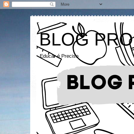
BLOG PRO
Educar é Preciso