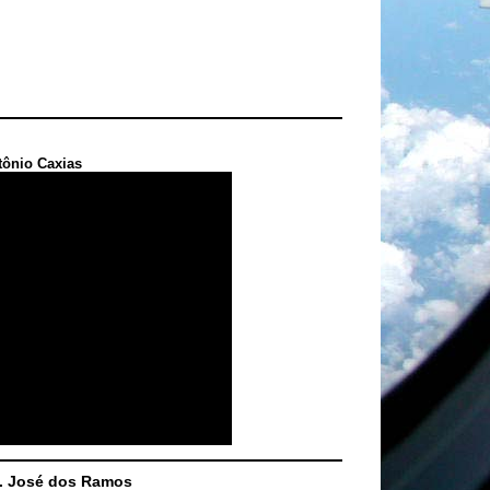
tônio Caxias
S. José dos Ramos