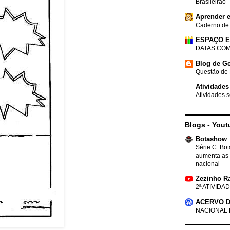
Brasileirão 
Aprender e
Caderno de
ESPAÇO 
DATAS COM
Blog de Ge
Questão de 
Atividades
Atividades s
Blogs - Yout
Botashow
Série C: Bo
aumenta as 
nacional
Zezinho R
2ª ATIVIDAD
ACERVO D
NACIONAL 