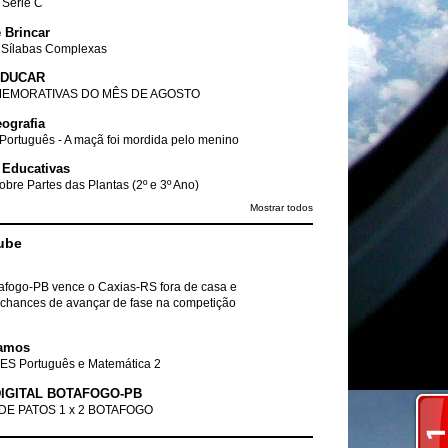
- Série C
 Brincar
 Sílabas Complexas
EDUCAR
EMORATIVAS DO MÊS DE AGOSTO
ografia
Português - A maçã foi mordida pelo menino
 Educativas
obre Partes das Plantas (2º e 3º Ano)
Mostrar todos
ube
tafogo-PB vence o Caxias-RS fora de casa e
chances de avançar de fase na competição
amos
ES Português e Matemática 2
IGITAL BOTAFOGO-PB
DE PATOS 1 x 2 BOTAFOGO