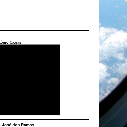
tônio Caxias
S. José dos Ramos