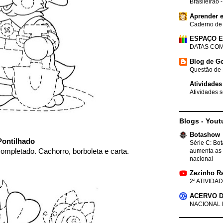
Brasileirão 
Aprender e
Caderno de
ESPAÇO 
DATAS COM
Blog de Ge
Questão de 
Atividades
Atividades s
Blogs - Yout
Botashow
ontilhado
Série C: Bo
ompletado. Cachorro, borboleta e carta.
aumenta as 
nacional
Zezinho R
2ª ATIVIDAD
ACERVO D
NACIONAL 