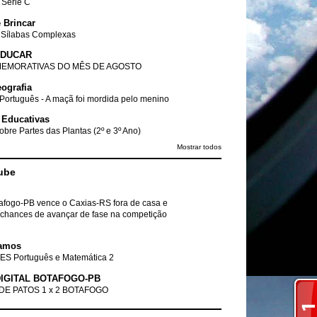
- Série C
 Brincar
 Sílabas Complexas
EDUCAR
EMORATIVAS DO MÊS DE AGOSTO
ografia
Português - A maçã foi mordida pelo menino
 Educativas
obre Partes das Plantas (2º e 3º Ano)
Mostrar todos
ube
tafogo-PB vence o Caxias-RS fora de casa e
chances de avançar de fase na competição
amos
ES Português e Matemática 2
IGITAL BOTAFOGO-PB
DE PATOS 1 x 2 BOTAFOGO