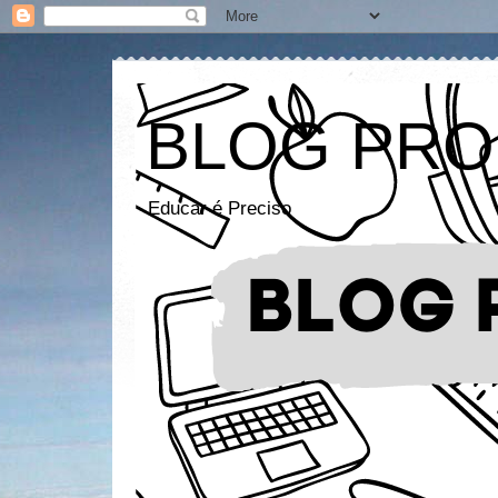
BLOG PRO
Educar é Preciso