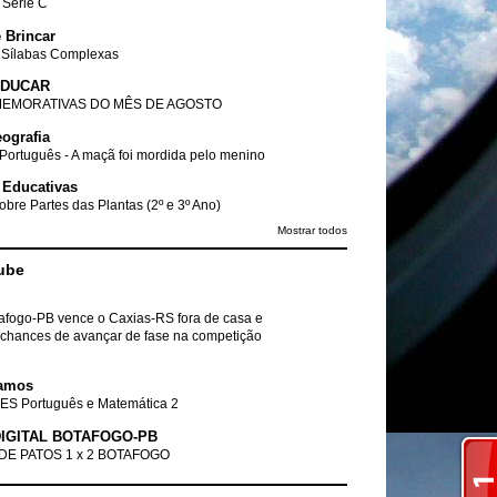
- Série C
 Brincar
 Sílabas Complexas
EDUCAR
EMORATIVAS DO MÊS DE AGOSTO
ografia
Português - A maçã foi mordida pelo menino
 Educativas
obre Partes das Plantas (2º e 3º Ano)
Mostrar todos
ube
tafogo-PB vence o Caxias-RS fora de casa e
chances de avançar de fase na competição
amos
ES Português e Matemática 2
IGITAL BOTAFOGO-PB
DE PATOS 1 x 2 BOTAFOGO