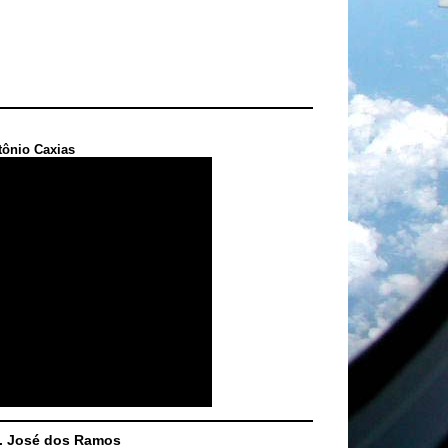
tônio Caxias
S. José dos Ramos