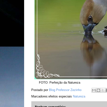
FOTO: Perfeição da Natureza
Postado por
Blog Professor Zezinho
Marcadores:efeitos especiais
Natureza
Nenhum comentário: