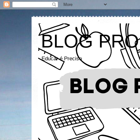
BLOG PRO
Educar é Preciso