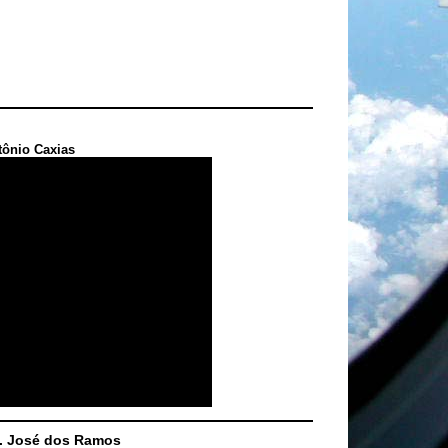
tônio Caxias
S. José dos Ramos