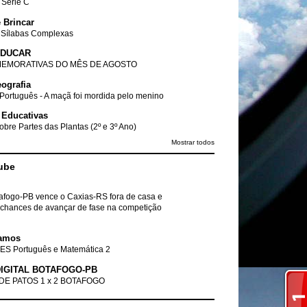
- Série C
 Brincar
 Sílabas Complexas
EDUCAR
EMORATIVAS DO MÊS DE AGOSTO
ografia
Português - A maçã foi mordida pelo menino
 Educativas
obre Partes das Plantas (2º e 3º Ano)
Mostrar todos
ube
tafogo-PB vence o Caxias-RS fora de casa e
chances de avançar de fase na competição
amos
ES Português e Matemática 2
IGITAL BOTAFOGO-PB
DE PATOS 1 x 2 BOTAFOGO