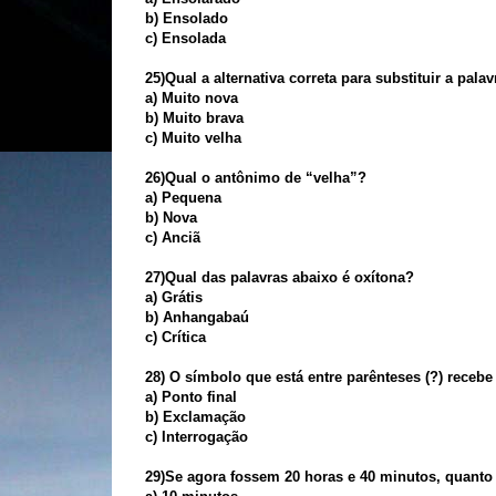
b) Ensolado
c) Ensolada
25)Qual a alternativa correta para substituir a pala
a) Muito nova
b) Muito brava
c) Muito velha
26)Qual o antônimo de “velha”?
a) Pequena
b) Nova
c) Anciã
27)Qual das palavras abaixo é oxítona?
a) Grátis
b) Anhangabaú
c) Crítica
28) O símbolo que está entre parênteses (?) receb
a) Ponto final
b) Exclamação
c) Interrogação
29)Se agora fossem 20 horas e 40 minutos, quanto f