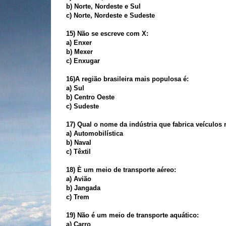
b) Norte, Nordeste e Sul
c) Norte, Nordeste e Sudeste
15) Não se escreve com X:
a) Enxer
b) Mexer
c) Enxugar
16)A região brasileira mais populosa é:
a) Sul
b) Centro Oeste
c) Sudeste
17) Qual o nome da indústria que fabrica veículos
a) Automobilística
b) Naval
c) Têxtil
18) È um meio de transporte aéreo:
a) Avião
b) Jangada
c) Trem
19) Não é um meio de transporte aquático:
a) Carro