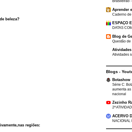
Brasileirão 
Aprender e
Caderno de
 de beleza?
ESPAÇO 
DATAS COM
Blog de Ge
Questão de 
Atividades
Atividades s
Blogs - Yout
Botashow
Série C: Bo
aumenta as 
nacional
Zezinho R
2ª ATIVIDAD
ACERVO D
NACIONAL 
tivamente,nas regiões: