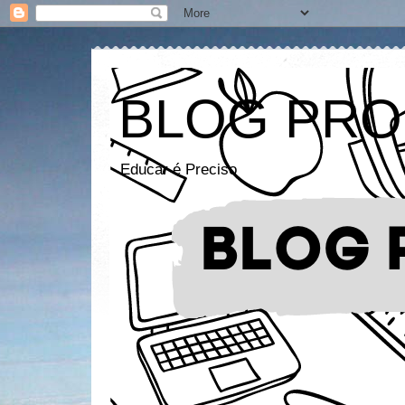
BLOG PRO
Educar é Preciso