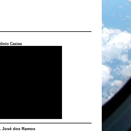
tônio Caxias
S. José dos Ramos