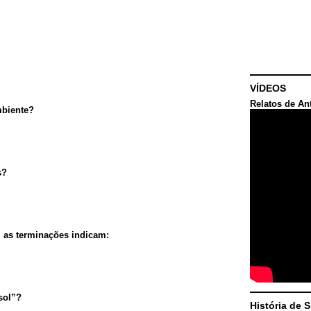
VÍDEOS
Relatos de An
mbiente?
s?
, as terminações indicam:
sol”?
História de 