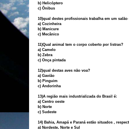
b) Helicóptero
c) Ônibus
10)qual destes profissionais trabalha em um salão
a) Cozinheira
b) Manicure
c) Mecânico
11)Qual animal tem o corpo coberto por listras?
a) Camelo
b) Zebra
c) Onça pintada
12)qual destas aves não voa?
a) Gavião
b)
Pinguim
c) Andorinha
13)A região mais industrializada do Brasil é:
a) Centro oeste
b) Norte
c) Sudeste
14) Bahia, Amapá e Paraná estão situados , respec
a) Nordeste, Norte e Sul