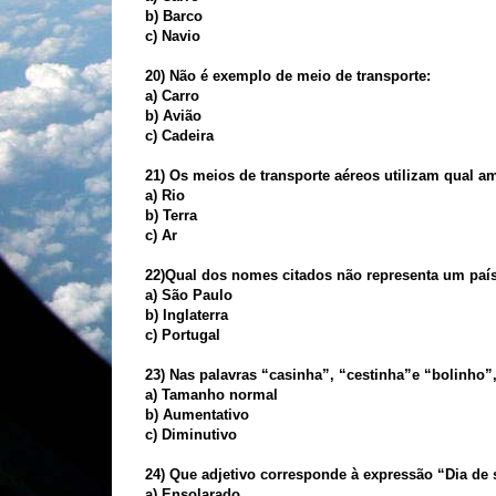
b) Barco
c) Navio
20) Não é exemplo de meio de transporte:
a) Carro
b) Avião
c) Cadeira
21) Os meios de transporte aéreos utilizam qual a
a) Rio
b) Terra
c) Ar
22)Qual dos nomes citados não representa um paí
a) São Paulo
b) Inglaterra
c) Portugal
23) Nas palavras “casinha”, “cestinha”e “bolinho”
a) Tamanho normal
b) Aumentativo
c) Diminutivo
24) Que adjetivo corresponde à expressão “Dia de 
a) Ensolarado