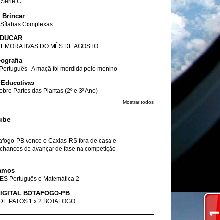
- Série C
 Brincar
 Sílabas Complexas
EDUCAR
EMORATIVAS DO MÊS DE AGOSTO
ografia
Português - A maçã foi mordida pelo menino
 Educativas
obre Partes das Plantas (2º e 3º Ano)
Mostrar todos
ube
tafogo-PB vence o Caxias-RS fora de casa e
chances de avançar de fase na competição
amos
ES Português e Matemática 2
IGITAL BOTAFOGO-PB
DE PATOS 1 x 2 BOTAFOGO