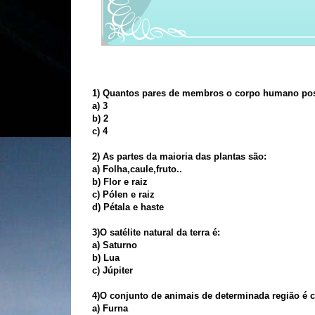
1) Quantos pares de membros o corpo humano po
a) 3
b) 2
c) 4
2) As partes da maioria das plantas são:
a) Folha,caule,fruto..
b) Flor e raiz
c) Pólen e raiz
d) Pétala e haste
3)O satélite natural da terra é:
a) Saturno
b) Lua
c) Júpiter
4)O conjunto de animais de determinada região é 
a) Furna