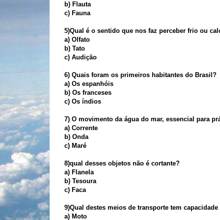
b) Flauta
c) Fauna
5)Qual é o sentido que nos faz perceber frio ou cal
a) Olfato
b) Tato
c) Audição
6) Quais foram os primeiros habitantes do Brasil?
a) Os espanhóis
b) Os franceses
c) Os índios
7) O movimento da água do mar, essencial para prá
a) Corrente
b) Onda
c) Maré
8)qual desses objetos não é cortante?
a) Flanela
b) Tesoura
c) Faca
9)Qual destes meios de transporte tem capacidade
a) Moto