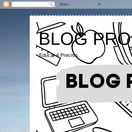
BLOG PRO
Educar é Preciso