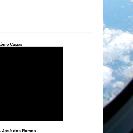
tônio Caxias
S. José dos Ramos