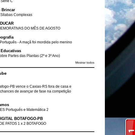
- Série C
 Brincar
 Sílabas Complexas
EDUCAR
EMORATIVAS DO MÊS DE AGOSTO
ografia
Português - A maçã foi mordida pelo menino
 Educativas
obre Partes das Plantas (2º e 3º Ano)
Mostrar todos
ube
tafogo-PB vence o Caxias-RS fora de casa e
chances de avançar de fase na competição
amos
ES Português e Matemática 2
IGITAL BOTAFOGO-PB
DE PATOS 1 x 2 BOTAFOGO