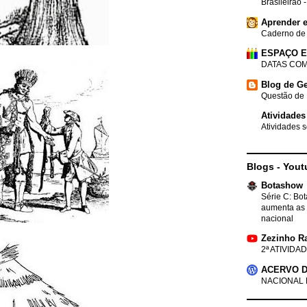
Brasileirão 
Aprender e
Caderno de
ESPAÇO 
DATAS COM
Blog de Ge
Questão de 
Atividades
Atividades s
Blogs - Yout
Botashow
Série C: Bo
aumenta as 
nacional
Zezinho R
2ª ATIVIDAD
ACERVO D
NACIONAL 