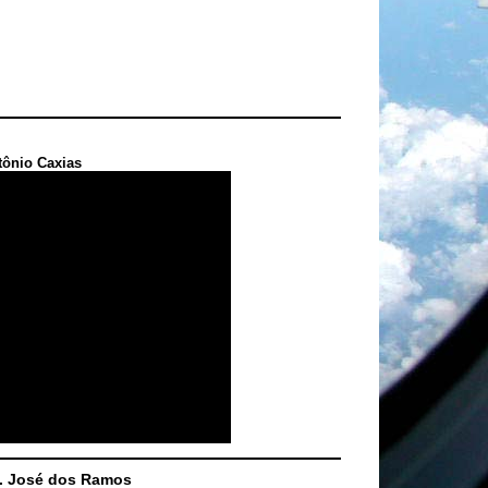
tônio Caxias
S. José dos Ramos