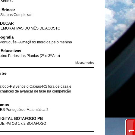
- Série C
 Brincar
 Sílabas Complexas
EDUCAR
EMORATIVAS DO MÊS DE AGOSTO
ografia
Português - A maçã foi mordida pelo menino
 Educativas
obre Partes das Plantas (2º e 3º Ano)
Mostrar todos
ube
tafogo-PB vence o Caxias-RS fora de casa e
chances de avançar de fase na competição
amos
ES Português e Matemática 2
IGITAL BOTAFOGO-PB
DE PATOS 1 x 2 BOTAFOGO