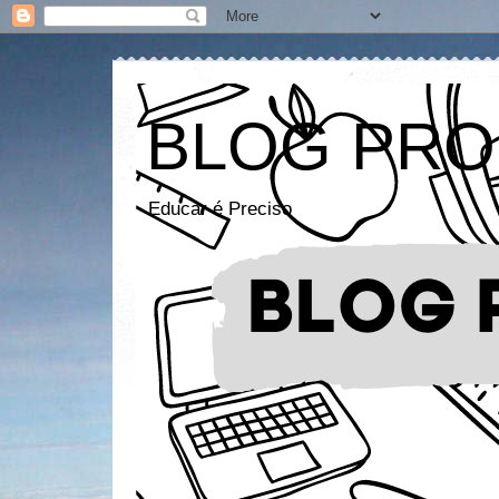
BLOG PRO
Educar é Preciso