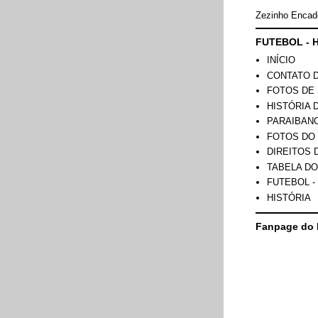
Zezinho Encad
FUTEBOL - H
INÍCIO
CONTATO 
FOTOS DE 
HISTÓRIA 
PARAIBAN
FOTOS DO
DIREITOS 
TABELA DO
FUTEBOL -
HISTÓRIA
Fanpage do 