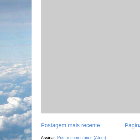
Postagem mais recente
Página
Assinar:
Postar comentários (Atom)