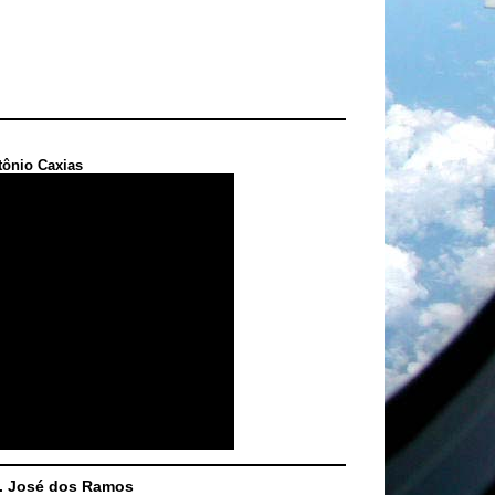
tônio Caxias
S. José dos Ramos