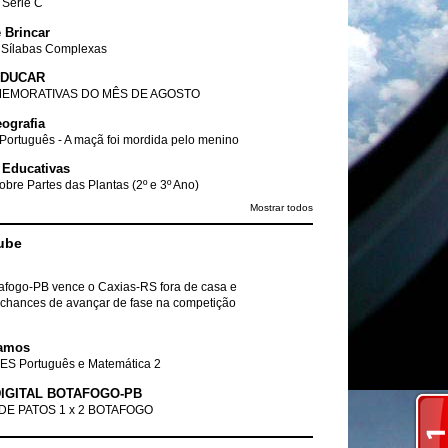
- Série C
 Brincar
 Sílabas Complexas
EDUCAR
EMORATIVAS DO MÊS DE AGOSTO
ografia
Português - A maçã foi mordida pelo menino
 Educativas
obre Partes das Plantas (2º e 3º Ano)
Mostrar todos
ube
tafogo-PB vence o Caxias-RS fora de casa e
chances de avançar de fase na competição
amos
ES Português e Matemática 2
IGITAL BOTAFOGO-PB
DE PATOS 1 x 2 BOTAFOGO