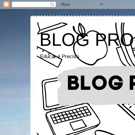
BLOG PRO
Educar é Preciso