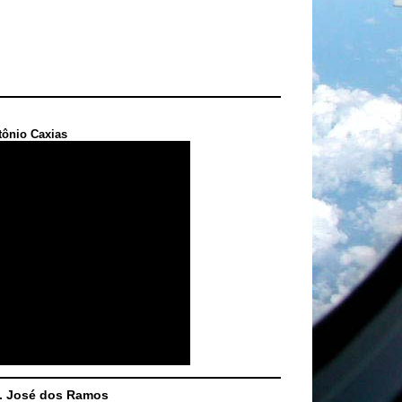
tônio Caxias
S. José dos Ramos