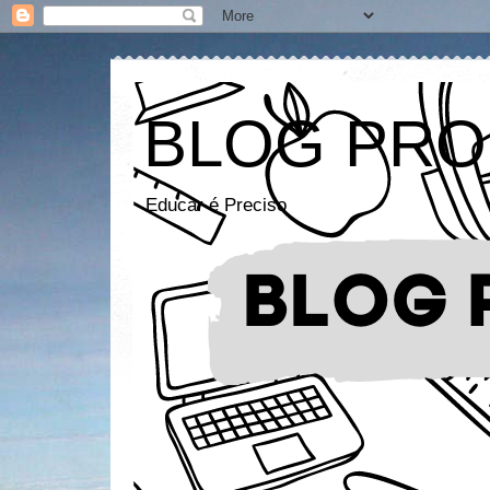
BLOG PRO
Educar é Preciso