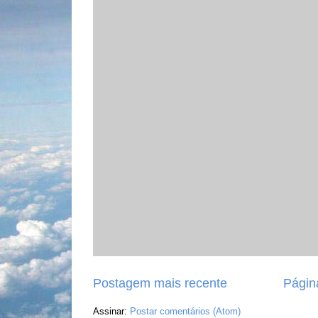
Postagem mais recente
Página
Assinar:
Postar comentários (Atom)