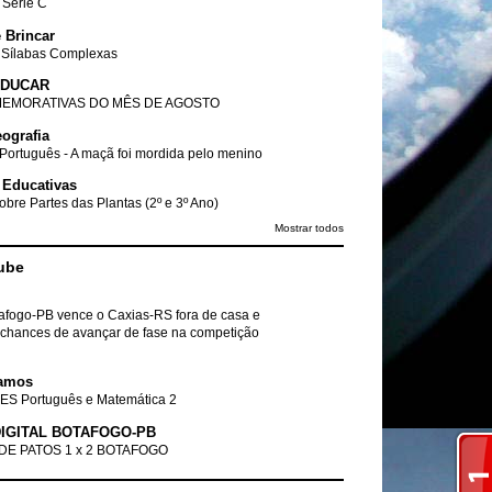
- Série C
 Brincar
 Sílabas Complexas
EDUCAR
EMORATIVAS DO MÊS DE AGOSTO
ografia
Português - A maçã foi mordida pelo menino
 Educativas
obre Partes das Plantas (2º e 3º Ano)
Mostrar todos
ube
tafogo-PB vence o Caxias-RS fora de casa e
chances de avançar de fase na competição
amos
ES Português e Matemática 2
IGITAL BOTAFOGO-PB
DE PATOS 1 x 2 BOTAFOGO