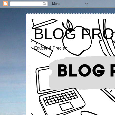
BLOG PRO
Educar é Preciso