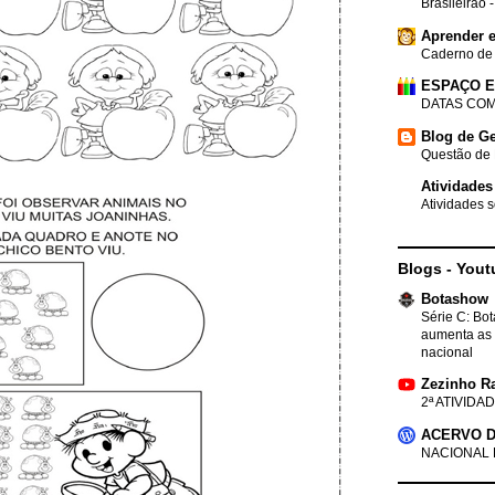
Brasileirão 
Aprender e
Caderno de
ESPAÇO 
DATAS COM
Blog de Ge
Questão de 
Atividades
Atividades s
Blogs - Yout
Botashow
Série C: Bo
aumenta as 
nacional
Zezinho R
2ª ATIVIDAD
ACERVO D
NACIONAL 