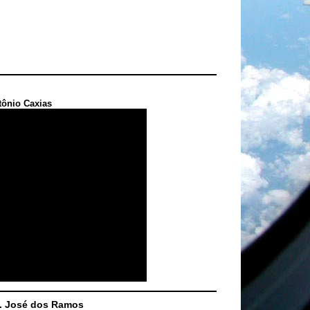
tônio Caxias
S. José dos Ramos