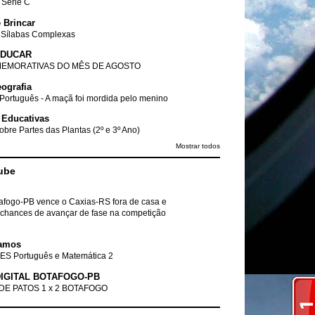
- Série C
 Brincar
 Sílabas Complexas
EDUCAR
EMORATIVAS DO MÊS DE AGOSTO
ografia
Português - A maçã foi mordida pelo menino
 Educativas
obre Partes das Plantas (2º e 3º Ano)
Mostrar todos
ube
tafogo-PB vence o Caxias-RS fora de casa e
chances de avançar de fase na competição
amos
ES Português e Matemática 2
IGITAL BOTAFOGO-PB
DE PATOS 1 x 2 BOTAFOGO