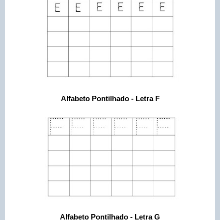
Alfabeto Pontilhado - Letra F
Alfabeto Pontilhado - Letra G