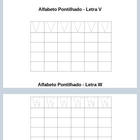
Alfabeto Pontilhado - Letra V
Alfabeto Pontilhado - Letra W