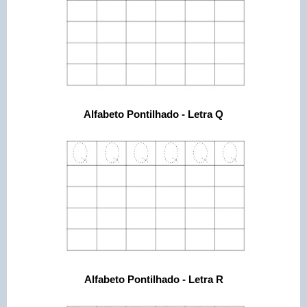
Alfabeto Pontilhado - Letra Q
Alfabeto Pontilhado - Letra R