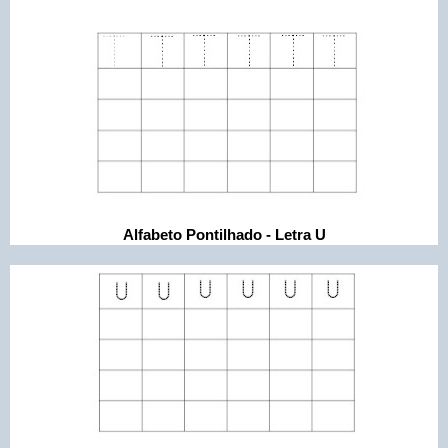
Alfabeto Pontilhado - Letra U