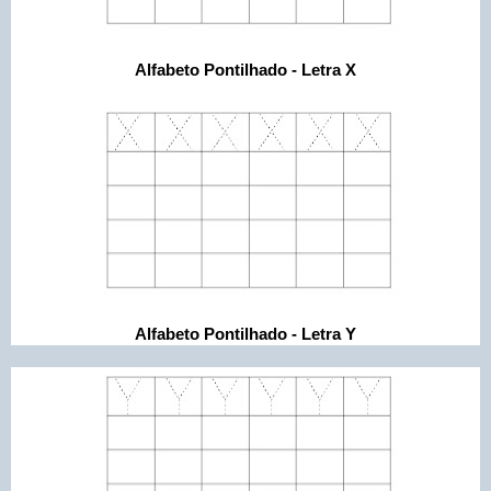
Alfabeto Pontilhado - Letra X
Alfabeto Pontilhado - Letra Y