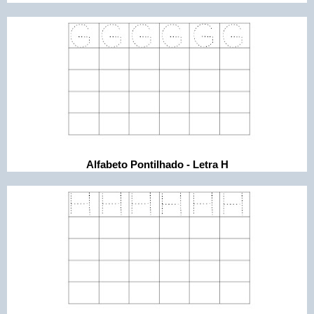
Alfabeto Pontilhado - Letra H