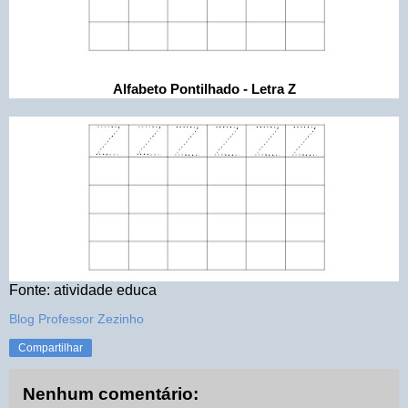
Alfabeto Pontilhado - Letra Z
Fonte: atividade educa
Blog Professor Zezinho
Compartilhar
Nenhum comentário: