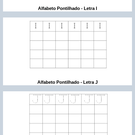
Alfabeto Pontilhado - Letra I
Alfabeto Pontilhado - Letra J