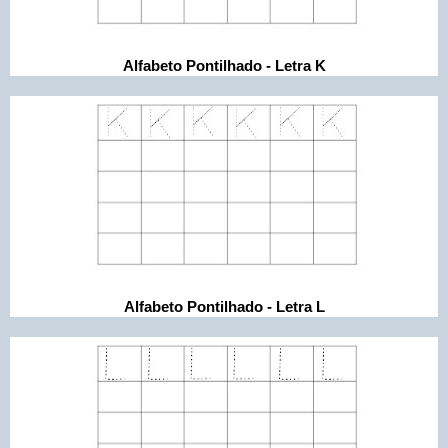
Alfabeto Pontilhado - Letra K
Alfabeto Pontilhado - Letra L