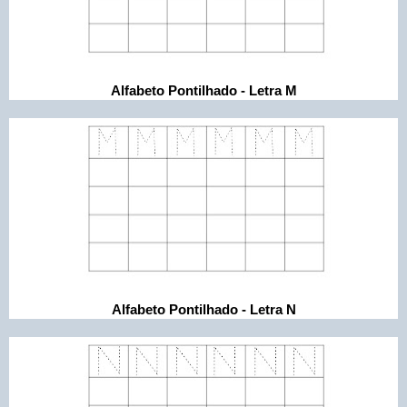
Alfabeto Pontilhado - Letra M
Alfabeto Pontilhado - Letra N