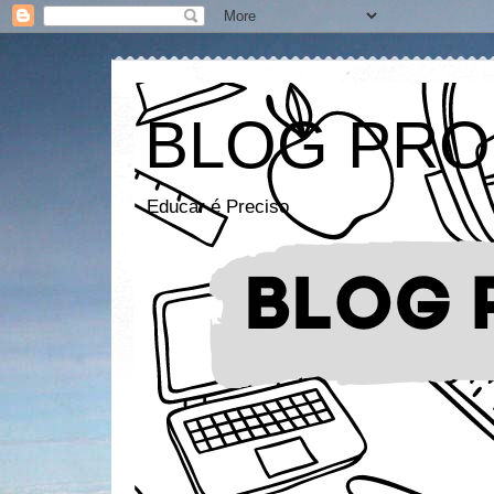
BLOG PRO
Educar é Preciso