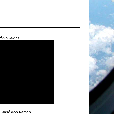
tônio Caxias
S. José dos Ramos