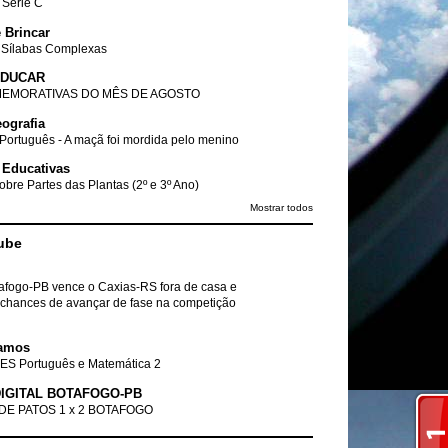
- Série C
 Brincar
 Sílabas Complexas
EDUCAR
EMORATIVAS DO MÊS DE AGOSTO
ografia
Português - A maçã foi mordida pelo menino
 Educativas
obre Partes das Plantas (2º e 3º Ano)
Mostrar todos
ube
tafogo-PB vence o Caxias-RS fora de casa e
chances de avançar de fase na competição
amos
ES Português e Matemática 2
IGITAL BOTAFOGO-PB
DE PATOS 1 x 2 BOTAFOGO